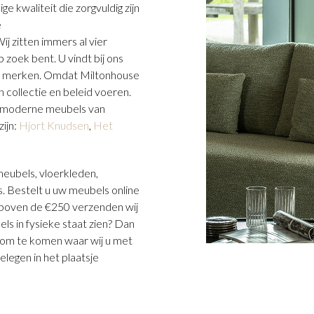
kwaliteit die zorgvuldig zijn
e
ij zitten immers al vier
 zoek bent. U vindt bij ons
e merken. Omdat Miltonhouse
n collectie en beleid voeren.
d moderne meubels van
ijn:
Hjort Knudsen
,
Het
meubels, vloerkleden,
 Bestelt u uw meubels online
n boven de €250 verzenden wij
els in fysieke staat zien? Dan
oom te komen waar wij u met
elegen in het plaatsje