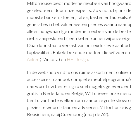
Miltonhouse biedt moderne meubels van hoogwaardige 
geselecteerd door onze experts. Zo vindt u bij ons d
mooiste banken, stoelen, tafels, kasten en fauteuils. W
generaties in het vak en weten precies waar u naar op
alleen hoogwaardige moderne meubels van de best
niet is aangesloten bij een keten kunnen wij onze eige
Daardoor staat u verrast van ons exclusieve aanbo
topkwaliteit. Enkele bekende merken die wij voeren z
Anker
(L’Ancora) en
HE Design
.
In de webshop vindt u ons ruime assortiment online 
accessoires maar ook complete meubelprogramma’s.
dan wordt uw bestelling zo snel mogelijk geleverd e
gratis in Nederland en België, Wilt u liever onze meub
bent u van harte welkom om naar onze grote showr
plezier te woord staan en adviseren. Miltonhouse is g
Beusichem, nabij Culemborg (nabij de A2).