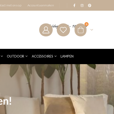
|
tact met ons op
Account aanmaken
producten
0
Vrijdag 10:00 - 16:00 uur
Cart
OUTDOOR
ACCESSOIRES
LAMPEN