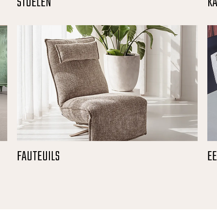
STOELEN
K
FAUTEUILS
E