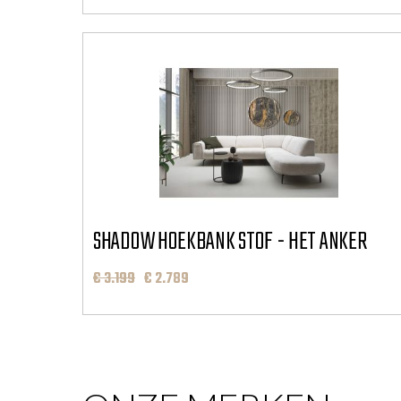
SHADOW HOEKBANK STOF - HET ANKER
SPECIAL
€ 3.199
€ 2.789
PRICE