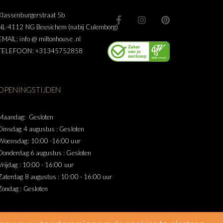
Klassenburgerstraat 5b
NL-4112 NG Beusichem (nabij Culemborg)
EMAIL: info @ miltonhouse .nl
TELEFOON: +31345752858
OPENINGSTIJDEN
Maandag: Gesloten
Dinsdag 4 augustus : Gesloten
Woensdag: 10:00 -16:00 uur
Donderdag 6 augustus : Gesloten
Vrijdag : 10:00 - 16:00 uur
Zaterdag 8 augustus : 10:00 - 16:00 uur
Zondag : Gesloten