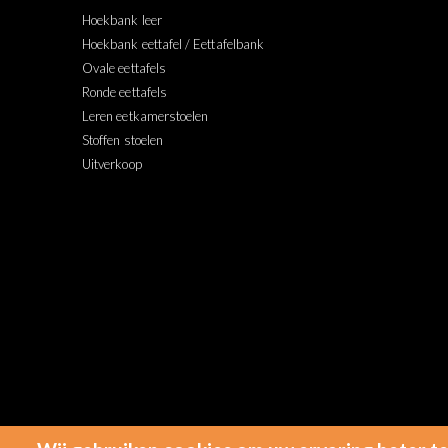
Hoekbank leer
Hoekbank eettafel / Eettafelbank
Ovale eettafels
Ronde eettafels
Leren eetkamerstoelen
Stoffen stoelen
Uitverkoop