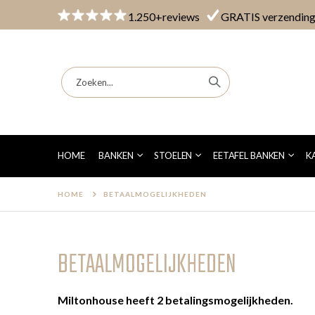
1.250+reviews
GRATIS verzendin
HOME
BANKEN
STOELEN
EETAFEL BANKEN
K
HOME
BETAALMOGELIJKHEDEN
BETAALMOGELIJKHEDEN
Miltonhouse heeft 2 betalingsmogelijkheden.