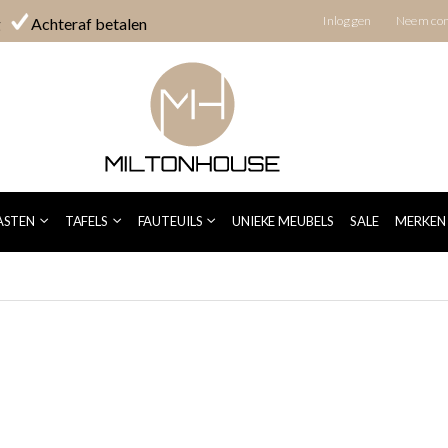
Inloggen
Neem con
g
Achteraf betalen
ASTEN
TAFELS
FAUTEUILS
UNIEKE MEUBELS
SALE
MERKEN