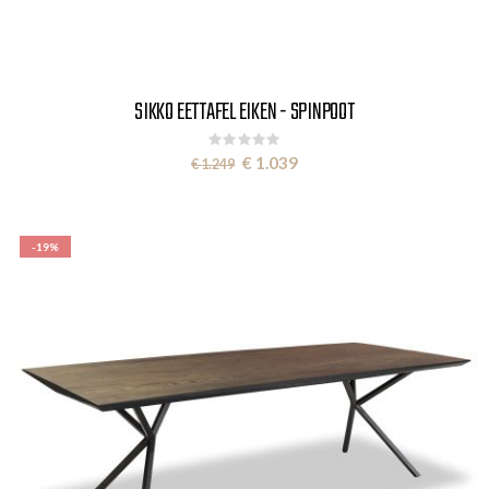
SIKKO EETTAFEL EIKEN - SPINPOOT
Rating:
0%
Special
€ 1.039
€ 1.249
Price
-19%