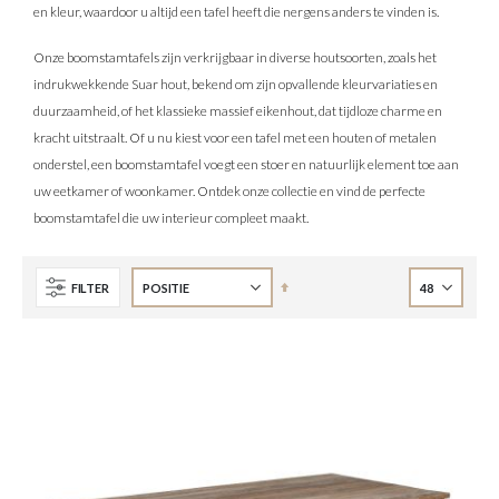
en kleur, waardoor u altijd een tafel heeft die nergens anders te vinden is.
Onze boomstamtafels zijn verkrijgbaar in diverse houtsoorten, zoals het
indrukwekkende Suar hout, bekend om zijn opvallende kleurvariaties en
duurzaamheid, of het klassieke massief eikenhout, dat tijdloze charme en
kracht uitstraalt. Of u nu kiest voor een tafel met een houten of metalen
onderstel, een boomstamtafel voegt een stoer en natuurlijk element toe aan
uw eetkamer of woonkamer. Ontdek onze collectie en vind de perfecte
boomstamtafel die uw interieur compleet maakt.
Van
FILTER
hoog
naar
laag
sorteren