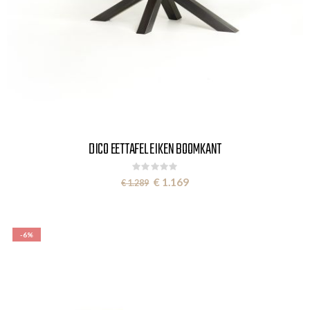
DICO EETTAFEL EIKEN BOOMKANT
Rating:
0%
Special
€ 1.169
€ 1.289
Price
-6%