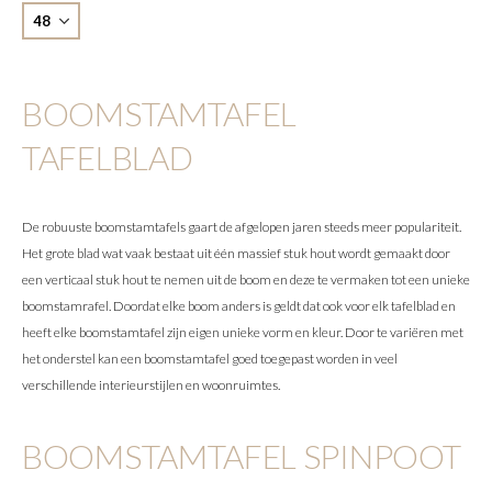
BOOMSTAMTAFEL
TAFELBLAD
De robuuste boomstamtafels gaart de afgelopen jaren steeds meer populariteit.
Het grote blad wat vaak bestaat uit één massief stuk hout wordt gemaakt door
een verticaal stuk hout te nemen uit de boom en deze te vermaken tot een unieke
boomstamrafel. Doordat elke boom anders is geldt dat ook voor elk tafelblad en
heeft elke boomstamtafel zijn eigen unieke vorm en kleur. Door te variëren met
het onderstel kan een boomstamtafel goed toegepast worden in veel
verschillende interieurstijlen en woonruimtes.
BOOMSTAMTAFEL SPINPOOT