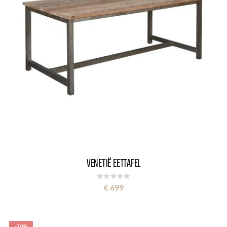
VENETIË EETTAFEL
Rating:
0%
€ 699
-20%