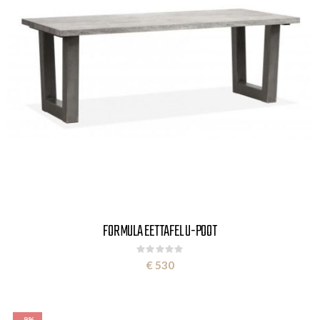
FORMULA EETTAFEL U-POOT
Rating:
0%
€ 530
-9%