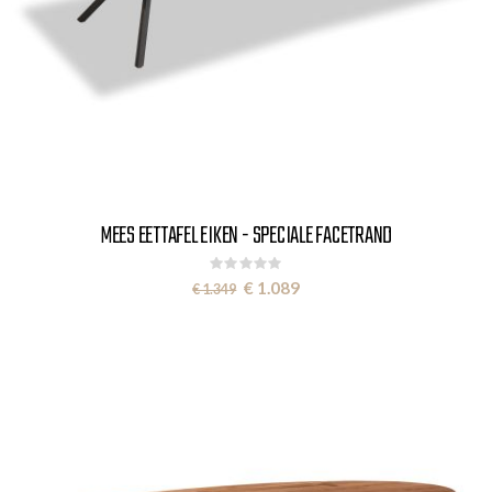
MEES EETTAFEL EIKEN - SPECIALE FACETRAND
Rating:
0%
Special
€ 1.089
€ 1.349
Price