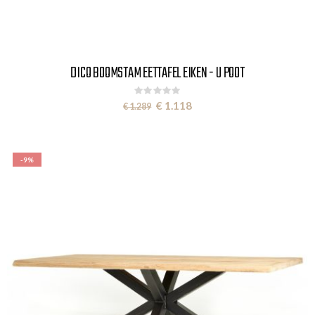
DICO BOOMSTAM EETTAFEL EIKEN - U POOT
Rating:
0%
Special
€ 1.118
€ 1.289
Price
-9%