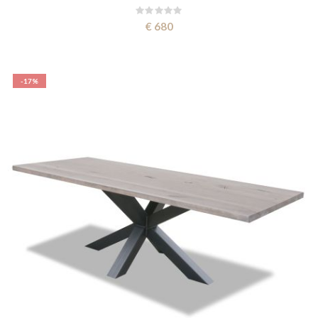
Rating:
0%
€ 680
-17%