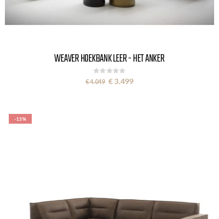
WEAVER HOEKBANK LEER - HET ANKER
Rating:
0%
Special
€ 3.499
€ 4.049
Price
-13%