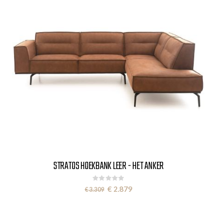
STRATOS HOEKBANK LEER - HET ANKER
Rating:
0%
Special
€ 2.879
€ 3.309
Price