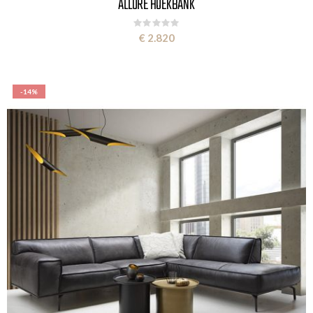
ALLURE HOEKBANK
Rating:
0%
€ 2.820
-14%