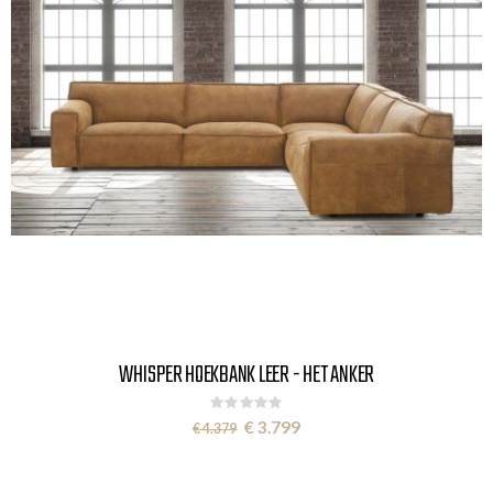
WHISPER HOEKBANK LEER - HET ANKER
Rating:
0%
Special
€ 3.799
€ 4.379
Price