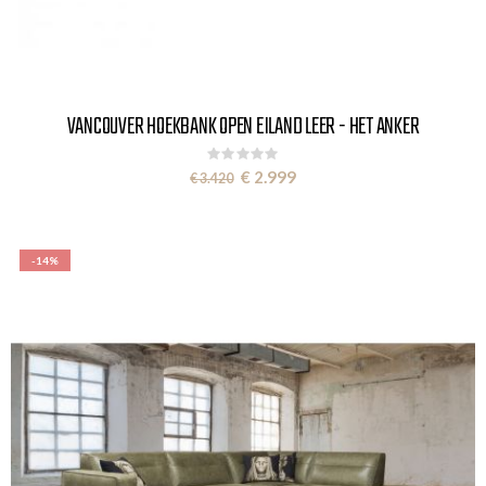
VANCOUVER HOEKBANK OPEN EILAND LEER - HET ANKER
Rating:
0%
Special
€ 2.999
€ 3.420
Price
-14%