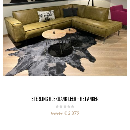
STERLING HOEKBANK LEER - HET ANKER
Rating:
0%
Special
€ 2.879
€ 3.319
Price