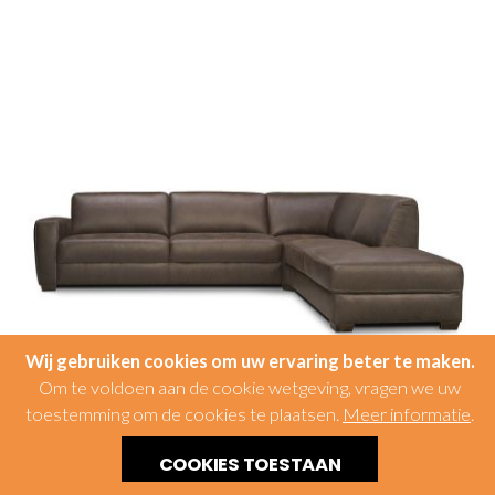
Wij gebruiken cookies om uw ervaring beter te maken.
Om te voldoen aan de cookie wetgeving, vragen we uw
toestemming om de cookies te plaatsen.
Meer informatie
.
COOKIES TOESTAAN