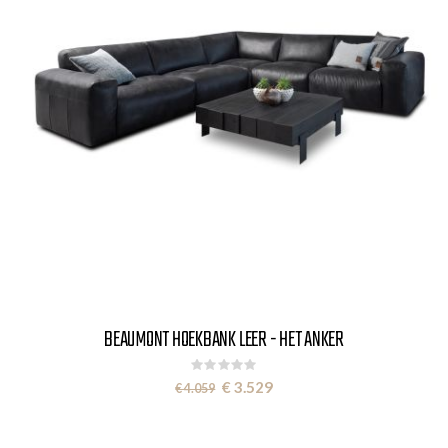
BEAUMONT HOEKBANK LEER - HET ANKER
Rating:
0%
Special
€ 3.529
€ 4.059
Price