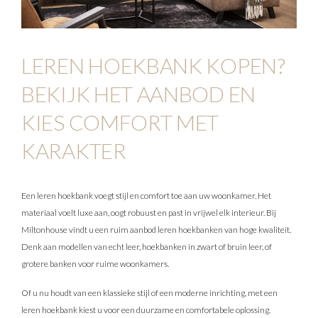
LEREN HOEKBANK KOPEN?
BEKIJK HET AANBOD EN
KIES COMFORT MET
KARAKTER
Een leren hoekbank voegt stijl en comfort toe aan uw woonkamer. Het
materiaal voelt luxe aan, oogt robuust en past in vrijwel elk interieur. Bij
Miltonhouse vindt u een ruim aanbod leren hoekbanken van hoge kwaliteit.
Denk aan modellen van echt leer, hoekbanken in zwart of bruin leer, of
grotere banken voor ruime woonkamers.
Of u nu houdt van een klassieke stijl of een moderne inrichting, met een
leren hoekbank kiest u voor een duurzame en comfortabele oplossing.