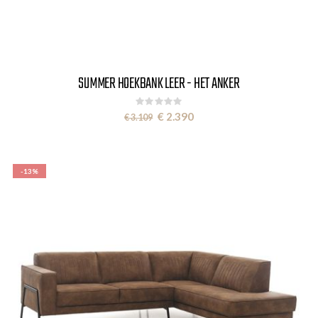
SUMMER HOEKBANK LEER - HET ANKER
Rating:
0%
Special
€ 2.390
€ 3.109
Price
-13%