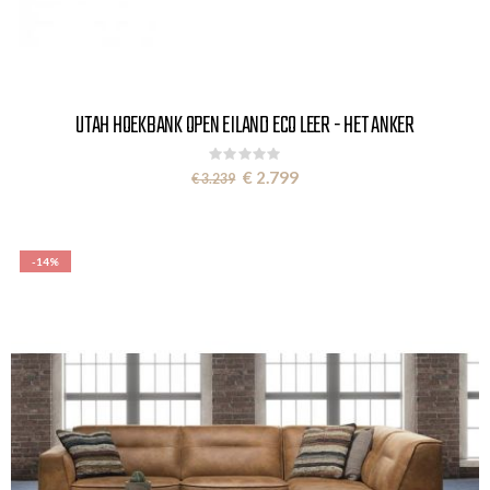
UTAH HOEKBANK OPEN EILAND ECO LEER - HET ANKER
Rating:
0%
Special
€ 2.799
€ 3.239
Price
-14%