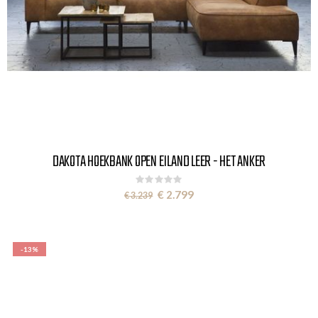
DAKOTA HOEKBANK OPEN EILAND LEER - HET ANKER
Rating:
0%
Special
€ 2.799
€ 3.239
Price
-13%