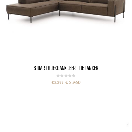
STUART HOEKBANK LEER - HET ANKER
Rating:
0%
Special
€ 2.960
€ 3.399
Price