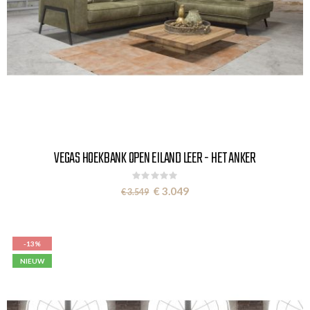
VEGAS HOEKBANK OPEN EILAND LEER - HET ANKER
Rating:
0%
Special
€ 3.049
€ 3.549
Price
-13%
NIEUW