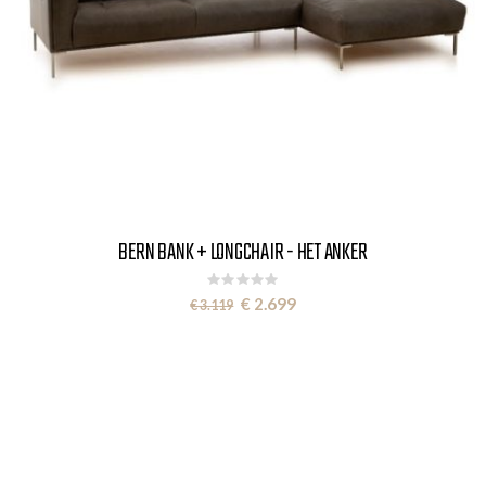
BERN BANK + LONGCHAIR - HET ANKER
Rating:
0%
Special
€ 2.699
€ 3.119
Price