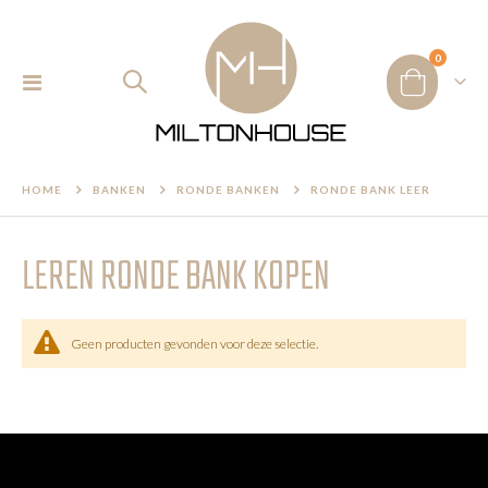
product
0
Toggle
Cart
Nav
HOME
BANKEN
RONDE BANKEN
RONDE BANK LEER
LEREN RONDE BANK KOPEN
Geen producten gevonden voor deze selectie.