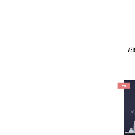
AER
-9%