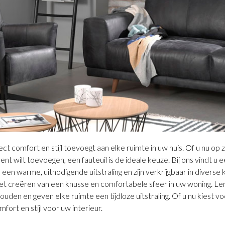
rect comfort en stijl toevoegt aan elke ruimte in uw huis. Of u nu o
ccent wilt toevoegen, een fauteuil is de ideale keuze. Bij ons vindt 
n een warme, uitnodigende uitstraling en zijn verkrijgbaar in diver
or het creëren van een knusse en comfortabele sfeer in uw woning. Le
ouden en geven elke ruimte een tijdloze uitstraling. Of u nu kiest vo
ort en stijl voor uw interieur.