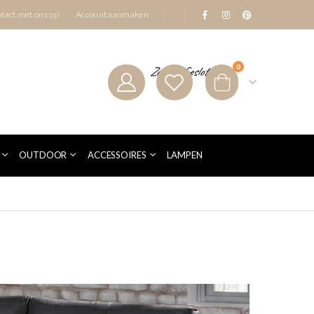
|
tact met ons op
Account aanmaken
producten
0
Zondag Gesloten
Cart
OUTDOOR
ACCESSOIRES
LAMPEN