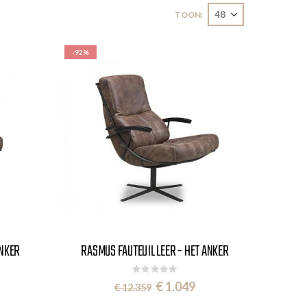
TOON
-92%
ANKER
RASMUS FAUTEUIL LEER - HET ANKER
Rating:
0%
Special
€ 1.049
€ 12.359
Price