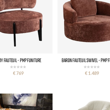
DY FAUTEUIL - PMP FUNITURE
BARON FAUTEUIL SWIVEL - PMP 
Rating:
Rating:
0%
0%
€ 769
€ 1.489