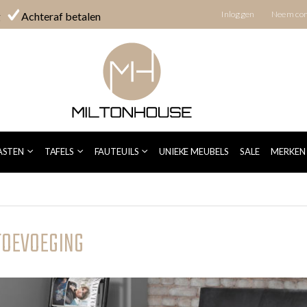
Inloggen
Neem con
g
Achteraf betalen
ASTEN
TAFELS
FAUTEUILS
UNIEKE MEUBELS
SALE
MERKEN
TOEVOEGING