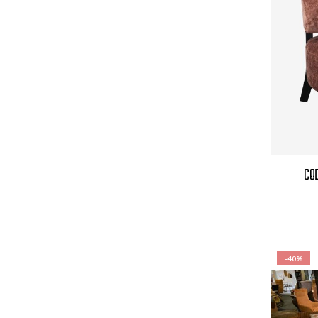
CO
-40%