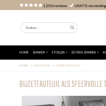
1.250+reviews
GRATIS verzendin
HOME
BANKEN
STOELEN
EETAFEL BANKEN
K
HOME
FAUTEUILS
BIJZETFAUTEUIL
BIJZETFAUTEUIL ALS SFEERVOLLE 