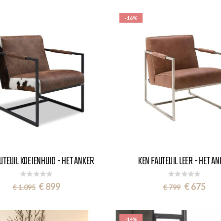
-16%
UTEUIL KOEIENHUID - HET ANKER
KEN FAUTEUIL LEER - HET A
Rating:
Rating:
0%
0%
Special
Special
€ 899
€ 675
€ 1.095
€ 799
Price
Price
-14%