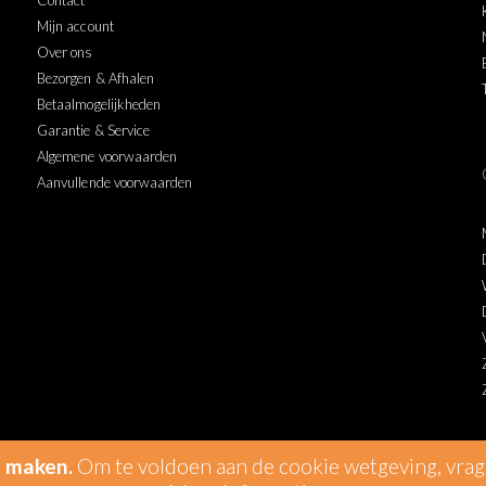
Contact
Mijn account
Over ons
Bezorgen & Afhalen
Betaalmogelijkheden
Garantie & Service
Algemene voorwaarden
Aanvullende voorwaarden
e maken.
Om te voldoen aan de cookie wetgeving, vra