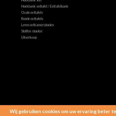
Hoekbank leer
Hoekbank eettafel / Eettafelbank
Ovale eettafels
Ronde eettafels
Leren eetkamerstoelen
Stoffen stoelen
Uitverkoop
Wij gebruiken cookies om uw ervaring beter t