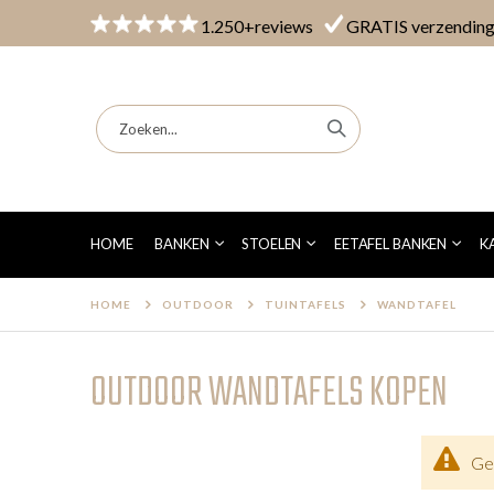
1.250+reviews
GRATIS verzendin
HOME
BANKEN
STOELEN
EETAFEL BANKEN
K
HOME
OUTDOOR
TUINTAFELS
WANDTAFEL
OUTDOOR WANDTAFELS KOPEN
Ge