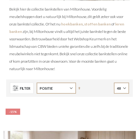
Bekijk hier de collectie bankstellen van Miltonhouse. Voordelig
meubelshoppen doet u natuurlijk bij Miltonhouse, dit geldt zeker ook voor
onze bankstel collectie. Of het nu
hoekbanken
,
stoffen banken
of
leren
banken
zijn, bij Miltonhouse vindt u altijd het juiste bankstel tegen de beste
voorwaarden. Betrouwbaarheid door het Webshop Keurmerk en het
lidmaatschap van CBW bieden unieke garanties die u zelfs bij de traditionele
meubelwinkels niet tegenkomt. Bekijk snel onze collectie bankstellen online
of kom proefzitten in onze showroom. Voor de mooiste banken gaat u
natuurlijk naar Miltonhouse!
Van
FILTER
hoog
naar
laag
-15%
sorteren