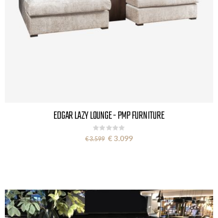
EDGAR LAZY LOUNGE - PMP FURNITURE
Rating:
0%
Special
€ 3.099
€ 3.599
Price