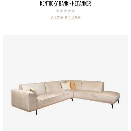
KENTUCKY BANK - HET ANKER
Rating:
0%
Special
€ 1.499
€ 1.719
Price