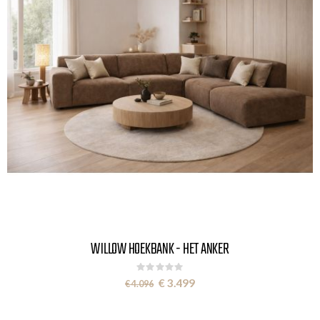
WILLOW HOEKBANK - HET ANKER
Rating:
0%
Special
€ 3.499
€ 4.096
Price