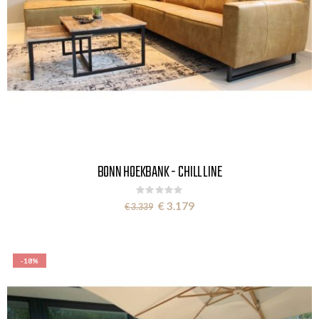
BONN HOEKBANK - CHILL LINE
Rating:
0%
Special
€ 3.179
€ 3.339
Price
-18%