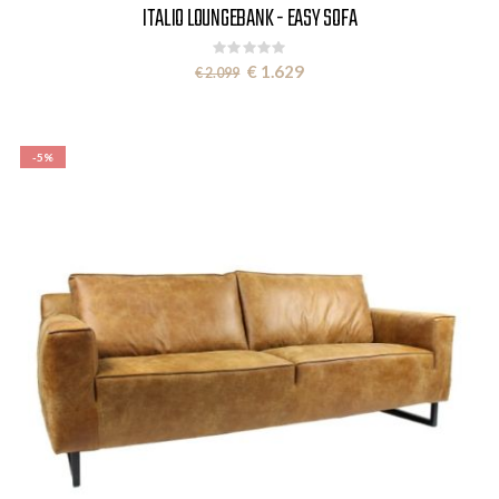
ITALIO LOUNGEBANK - EASY SOFA
Rating:
0%
Special
€ 1.629
€ 2.099
Price
-5%