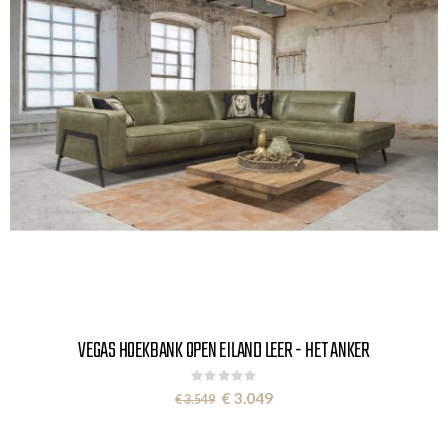
VEGAS HOEKBANK OPEN EILAND LEER - HET ANKER
Rating:
0%
Special
€ 3.049
€ 3.549
Price