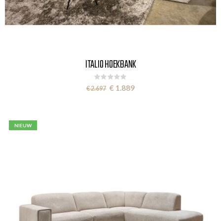
ITALIO HOEKBANK
Rating:
0%
Special
€ 1.889
€ 2.697
Price
NIEUW