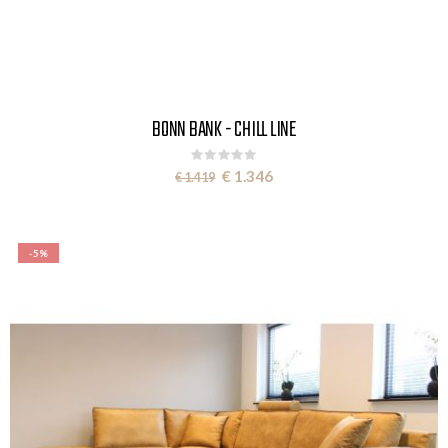
BONN BANK - CHILL LINE
Rating:
0%
Special
€ 1.346
€ 1.419
Price
-5%