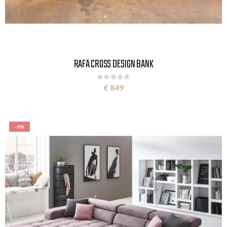
RAFA CROSS DESIGN BANK
Rating:
0%
€ 849
-9%