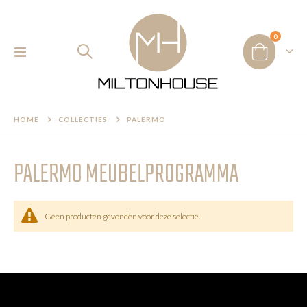
product
0
Toggle
Cart
Nav
HOME
COLLECTIES
PALERMO
PALERMO MEUBELPROGRAMMA
Geen producten gevonden voor deze selectie.