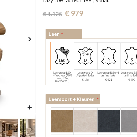
Lazy Joe fauteuil leer, vanaf.
€ 979
€ 1.125
Leer
Leergroep L60:
Leergroep D:
Leergroep R: Semi-
Leergroep S: 
Micro leer (70%
Afgedekt leder
aniline leder
aniline le
leer, 30%
€ 196
€ 421
€ 490
microvezel)
Leersoort + Kleuren