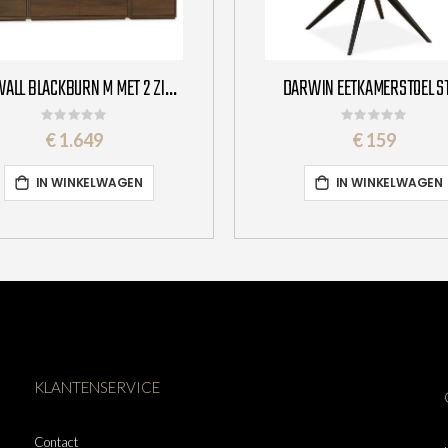
CINEWALL BLACKBURN M MET 2 ZIJKASTEN
DARWIN EETKAMERSTOEL S
Rating:
Rating:
0%
0%
€ 1.649
€ 159
IN WINKELWAGEN
IN WINKELWAGEN
KLANTENSERVICE
Contact