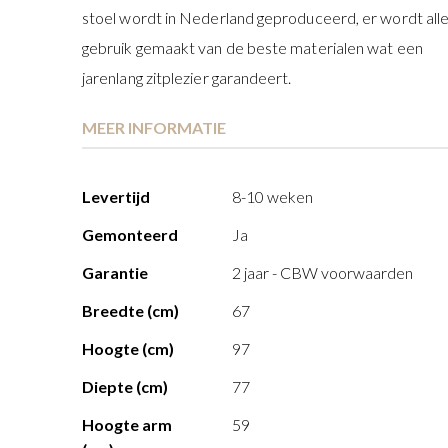
stoel wordt in Nederland geproduceerd, er wordt all
gebruik gemaakt van de beste materialen wat een
jarenlang zitplezier garandeert.
MEER INFORMATIE
Meer
Levertijd
8-10 weken
informatie
Gemonteerd
Ja
Garantie
2 jaar - CBW voorwaarden
Breedte (cm)
67
Hoogte (cm)
97
Diepte (cm)
77
Hoogte arm
59