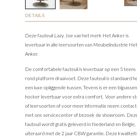
Ga
DETAILS
naar
het
Deze fauteuil Lazy Joe van het merk Het Anker is
begin
van
leverbaar in alle leersoorten van Meubelindustrie He
de
Anker.
afbeeldingen-
gallerij
De comfortabele fauteuil is leverbaar op een 5 teens 
rond platform draaivoet. Deze fauteuil is standaard h
een luxe opliggende kussen. Tevens is er een bijpasse
hocker leverbaar voor extra comfort. Voor andere st
of leersoorten of voor meer informatie neem contact
met ons servicecenter of bezoek de showroom. Dez
fauteuil wordt gratis geleverd in Nederland en Belgie,
uiteraard met de 2 jaar CBW garantie. Deze kwaliteit