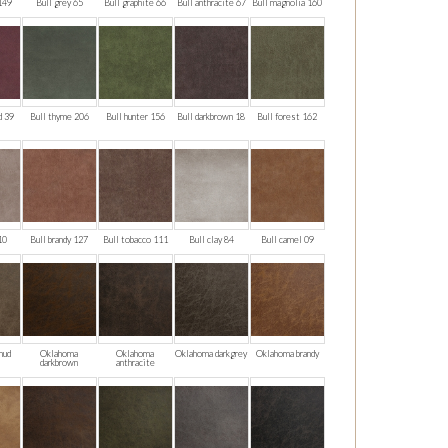
149
Bull grey 65
Bull graphite 66
Bull anthracite 67
Bull magnolia 160
d 39
Bull thyme 206
Bull hunter 156
Bull darkbrown 18
Bull forest 162
 10
Bull brandy 127
Bull tobacco 111
Bull clay 84
Bull camel 09
mud
Oklahoma
Oklahoma
Oklahoma darkgrey
Oklahoma brandy
darkbrown
anthracite