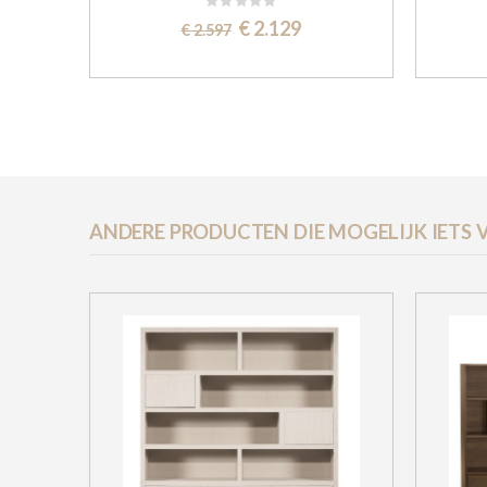
Rating:
0%
Special
€ 2.129
€ 2.597
Price
ANDERE PRODUCTEN DIE MOGELIJK IETS V