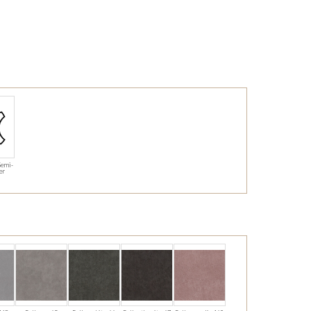
Semi-
der