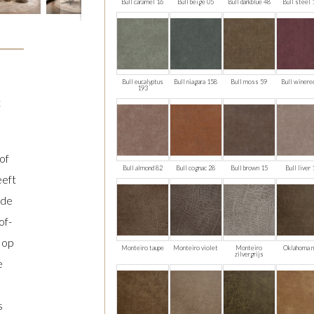
Bull caramel 16
Bull beige 05
Bull darkblue 48
Bull steel 
Bull eucalyptus
Bull niagara 158
Bull moss 59
Bull winere
193
t
of
Bull almond 82
Bull cognac 28
Bull brown 15
Bull liver
eeft
nde
of-
 op
Monteiro taupe
Monteiro violet
Monteiro
Oklahoma 
zilvergrijs
e
s