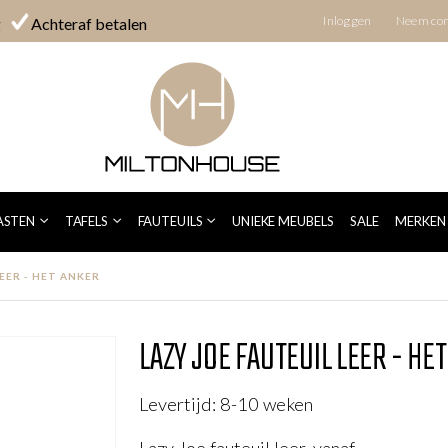
Inloggen
Neem con
g
Achteraf betalen
ASTEN
TAFELS
FAUTEUILS
UNIEKE MEUBELS
SALE
MERKEN
EER - HET ANKER
LAZY JOE FAUTEUIL LEER - HE
Levertijd: 8-10 weken