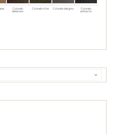
gnac
Colorado
Colorado olive
Colorado darkgrey
Colorado
darkbrown
anthracite