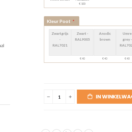
€ 100
Kleur Poot
Zwartgrijs
Zwart -
Anodic
Umre
-
RAL9005
brown
grey -
aal
RAL7021
RAL70
€ 40
€ 40
€ 40
IN WINKELWA