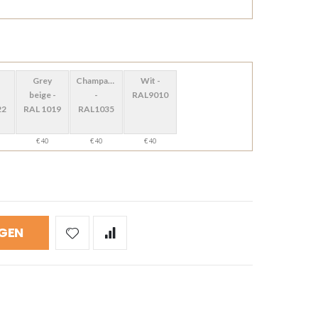
Grey
Champagne
Wit -
beige -
-
RAL9010
22
RAL 1019
RAL1035
€ 40
€ 40
€ 40
GEN