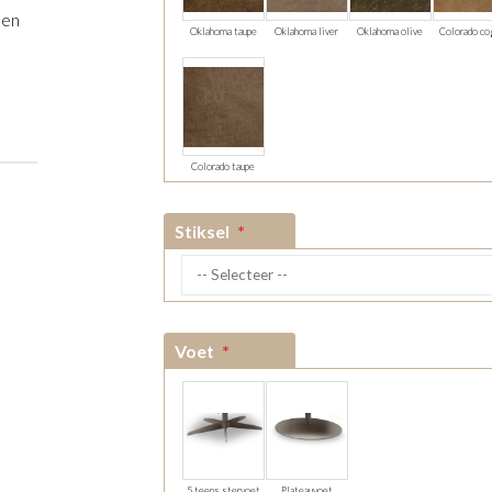
een
Oklahoma taupe
Oklahoma liver
Oklahoma olive
Colorado co
Colorado taupe
Stiksel
Voet
5 teens stervoet
Plateauvoet