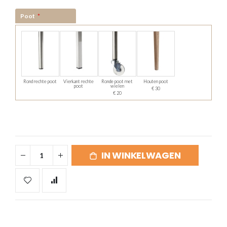
Poot
Rond rechte poot
Vierkant rechte
Ronde poot met
Houten poot
poot
wielen
€ 30
€ 20
IN WINKELWAGEN