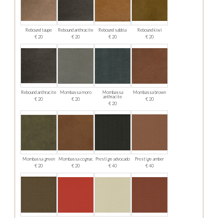
Rebound taupe
Rebound anthracite
Rebound sabbia
Rebound kiwi
€ 20
€ 20
€ 20
€ 20
Rebound anthracite
Mombassa moro
Mombassa
Mombassa brown
anthracite
€ 20
€ 20
€ 20
€ 20
Mombassa green
Mombassa cognac
Prestige advocado
Prestige amber
€ 20
€ 20
€ 40
€ 40