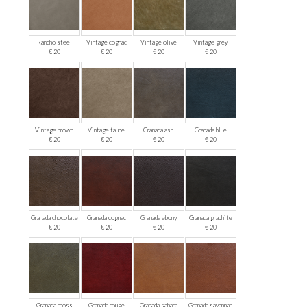
Rancho steel
Vintage cognac
Vintage olive
Vintage grey
€ 20
€ 20
€ 20
€ 20
Vintage brown
Vintage taupe
Granada ash
Granada blue
€ 20
€ 20
€ 20
€ 20
Granada chocolate
Granada cognac
Granada ebony
Granada graphite
€ 20
€ 20
€ 20
€ 20
Granada moss
Granada rouge
Granada sahara
Granada savannah