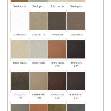
Toledo camel
Toledo perle
Toledo avorio
Toledo polar
Toledo bianco
Toledo mastic
Toledo lever
Toledo mocca
Toledo betulla
Toledo nebbia
Rancho cognac
Rancho nero
€ 20
€ 20
Rancho green
Rancho stone
Rancho brown
Rancho moro
€ 20
€ 20
€ 20
€ 20