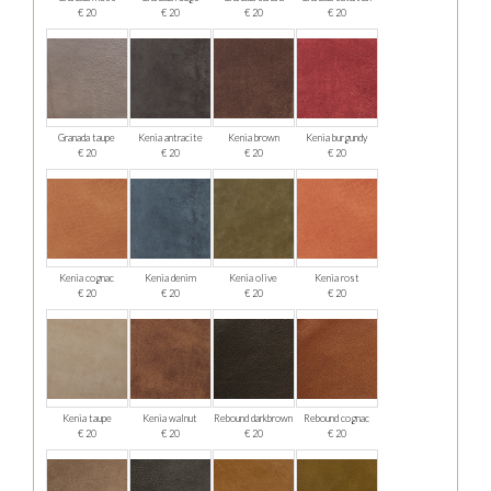
€ 20
€ 20
€ 20
€ 20
Granada taupe
Kenia antracite
Kenia brown
Kenia burgundy
€ 20
€ 20
€ 20
€ 20
Kenia cognac
Kenia denim
Kenia olive
Kenia rost
€ 20
€ 20
€ 20
€ 20
Kenia taupe
Kenia walnut
Rebound darkbrown
Rebound cognac
€ 20
€ 20
€ 20
€ 20