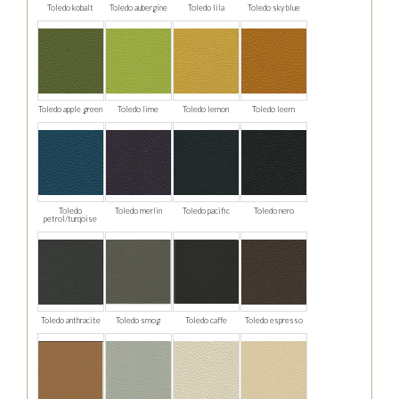
Toledo kobalt
Toledo aubergine
Toledo lila
Toledo sky blue
Toledo apple green
Toledo lime
Toledo lemon
Toledo leem
Toledo
Toledo merlin
Toledo pacific
Toledo nero
petrol/turqoise
Toledo anthracite
Toledo smog
Toledo caffe
Toledo espresso