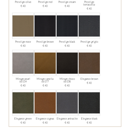
Prestige olive
Prestige red
Prestige cream
Prestige
terracotta
€ 40
€ 40
€ 40
€ 40
Prestige noce
Prestige brown
Prestige black
Prestige grigio
€ 40
€ 40
€ 40
€ 40
Mirage pearl
Mirage canella
Mirage choco
Elegance brown
66114
66177
66158
€ 40
€ 40
€ 40
€ 40
Elegance green
Elegance cognac
Elegance antracite
Elegance black
€ 40
€ 40
€ 40
€ 40