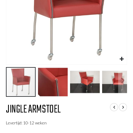
Ga
JINGLE ARMSTOEL
naar
het
begin
Levertijd: 10-12 weken
van
de