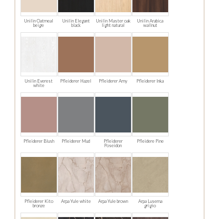
Unilin Oatmeal
Unilin Elegant
Unilin Master oak
Unilin Arabica
beige
black
light natural
wallnut
Unilin Everest
Pfleiderer Hazel
Pfleiderer Amy
Pfleiderer Inka
white
Pfleiderer Blush
Pfleiderer Mud
Pfleiderer
Pfleidere Pine
Poseidon
Pfleiderer Kito
Arpa Yule white
Arpa Yule brown
Arpa Lusema
bronze
grigio