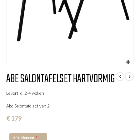
Ga
ABE SALONTAFELSET HARTVORMIG
naar
het
begin
Levertijd: 2-4 weken
van
de
Abe Salontafelset van 2,
afbeeldingen-
gallerij
€ 179
HPL Kleuren