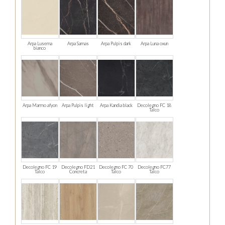
Arpa Lusema
Arpa Samas
Arpa Pulpis dark
Arpa Luna oxun
bianco
Arpa Marmo afyon
Arpa Pulpis light
Arpa Kandia black
Decolegno FC 18
Talco
Decolegno FC 19
Decolegno FD21
Decolegno FC 70
Decolegno FC77
Talco
Concreta
Talco
Talco