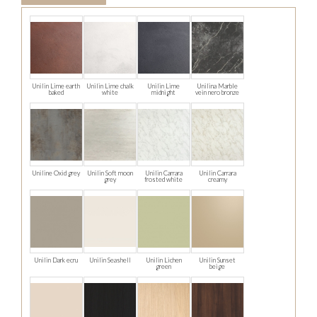
Unilin Lime earth
Unilin Lime chalk
Unilin Lime
Unilina Marble
baked
white
midnight
vein nero bronze
Uniline Oxid grey
Unilin Soft moon
Unilin Carrara
Unilin Carrara
grey
frosted white
creamy
Unilin Dark ecru
Unilin Seashell
Unilin Lichen
Unilin Sunset
green
beige