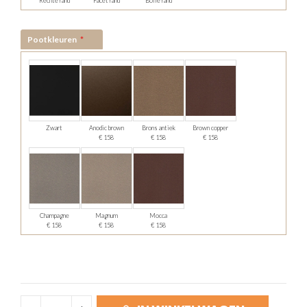
Rechte rand
Facet rand
Bolle rand
Pootkleuren
Zwart
Anodic brown
Brons antiek
Brown copper
€ 158
€ 158
€ 158
Champagne
Magnum
Mocca
€ 158
€ 158
€ 158