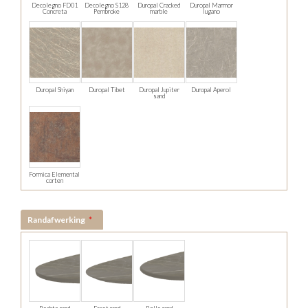
Decolegno FD01
Decolegno S128
Duropal Cracked
Duropal Marmor
Concreta
Pembroke
marble
lugano
Duropal Shiyan
Duropal Tibet
Duropal Jupiter
Duropal Aperol
sand
Formica Elemental
corten
Randafwerking