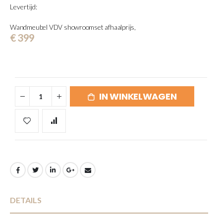
Levertijd:
afbeeldingen-
gallerij
Wandmeubel VDV showroomset afhaalprijs,
€ 399
IN WINKELWAGEN
DETAILS