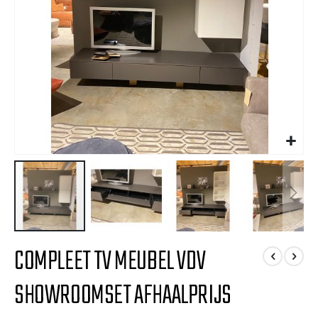
Ga
COMPLEET TV MEUBEL VDV
naar
het
SHOWROOMSET AFHAALPRIJS
begin
van
de