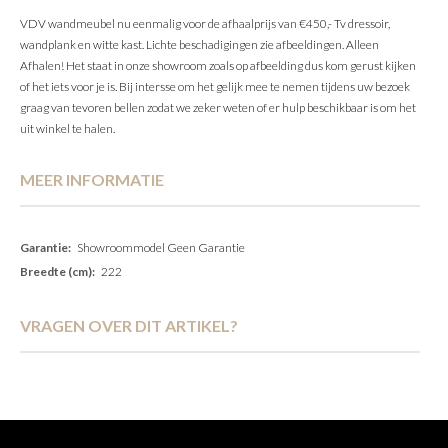
VDV wandmeubel nu eenmalig voor de afhaalprijs van €450,- Tv dressoir,
wandplank en witte kast. Lichte beschadigingen zie afbeeldingen. Alleen
Afhalen! Het staat in onze showroom zoals op afbeelding dus kom gerust kijken
of het iets voor je is. Bij intersse om het gelijk mee te nemen tijdens uw bezoek
graag van tevoren bellen zodat we zeker weten of er hulp beschikbaar is om het
uit winkel te halen.
MEER INFORMATIE
Meer
Showroommodel Geen Garantie
informatie
222
VRAGEN OVER DIT ARTIKEL?