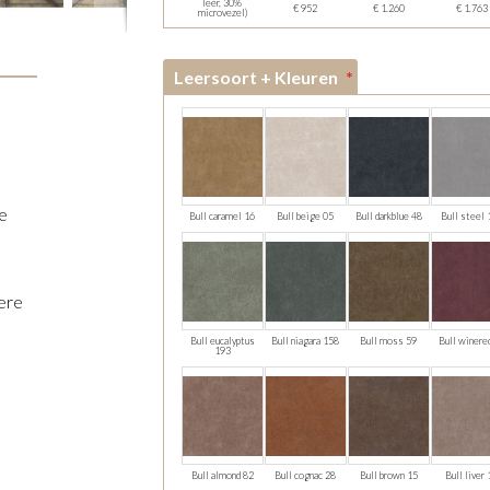
leer, 30%
€ 952
€ 1.260
€ 1.763
microvezel)
Leersoort + Kleuren
se
Bull caramel 16
Bull beige 05
Bull darkblue 48
Bull steel 
dere
Bull eucalyptus
Bull niagara 158
Bull moss 59
Bull winere
193
Bull almond 82
Bull cognac 28
Bull brown 15
Bull liver