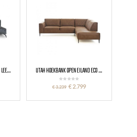
KRETA HOEKBANK OPEN EILAND LEER - HET ANKER
UTAH HOEKBANK OPEN EILAND ECO LEER - HET ANKER
Rating:
0%
Special
€ 2.799
€ 3.239
Price