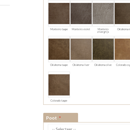
Monteiro taupe
Monteiro violet
Monteiro
Oklahoma 
zilvergrijs
Oklahoma taupe
Oklahoma liver
Oklahoma olive
Colorado co
Colorado taupe
Poot