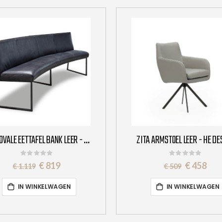
LARA OVALE EETTAFEL BANK LEER - HET ANKER
ZITA ARMSTOEL LEER - HE DE
Rating:
Rating:
0%
0%
Special
Special
€ 819
€ 458
€ 1.119
€ 509
Price
Price
IN WINKELWAGEN
IN WINKELWAGEN