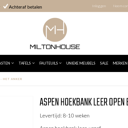
Inloggen
Neem con
g
Achteraf betalen
 HET ANKER
ASTEN
TAFELS
FAUTEUILS
UNIEKE MEUBELS
SALE
MERKEN
 - HET ANKER
ASPEN HOEKBANK LEER OPEN E
Levertijd: 8-10 weken