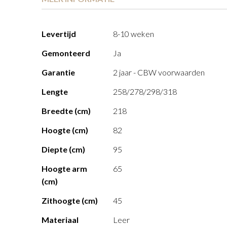
Meer
Levertijd
8-10 weken
informatie
Gemonteerd
Ja
Garantie
2 jaar - CBW voorwaarden
Lengte
258/278/298/318
Breedte (cm)
218
Hoogte (cm)
82
Diepte (cm)
95
Hoogte arm
65
(cm)
Zithoogte (cm)
45
Materiaal
Leer