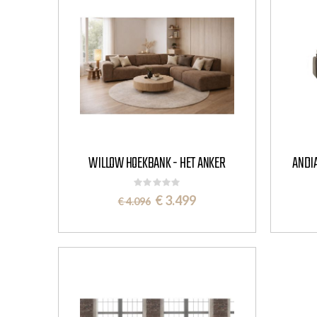
WILLOW HOEKBANK - HET ANKER
Rating:
0%
Special
€ 3.499
€ 4.096
Price