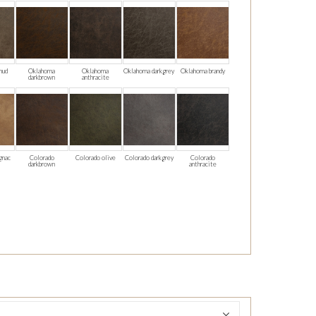
mud
Oklahoma
Oklahoma
Oklahoma darkgrey
Oklahoma brandy
darkbrown
anthracite
gnac
Colorado
Colorado olive
Colorado darkgrey
Colorado
darkbrown
anthracite