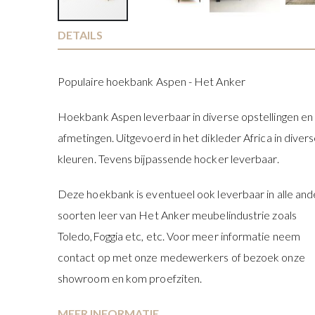
Ga
DETAILS
naar
het
Populaire hoekbank Aspen - Het Anker
begin
van
Hoekbank Aspen leverbaar in diverse opstellingen en
de
afbeeldingen-
afmetingen. Uitgevoerd in het dikleder Africa in diver
gallerij
kleuren. Tevens bijpassende hocker leverbaar.
Deze hoekbank is eventueel ook leverbaar in alle an
soorten leer van Het Anker meubelindustrie zoals
Toledo,Foggia etc, etc. Voor meer informatie neem
contact op met onze medewerkers of bezoek onze
showroom en kom proefziten.
MEER INFORMATIE