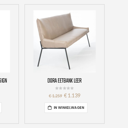
SIGN
DORA EETBANK LEER
Rating:
0%
Special
€ 1.139
€ 1.259
Price
IN WINKELWAGEN