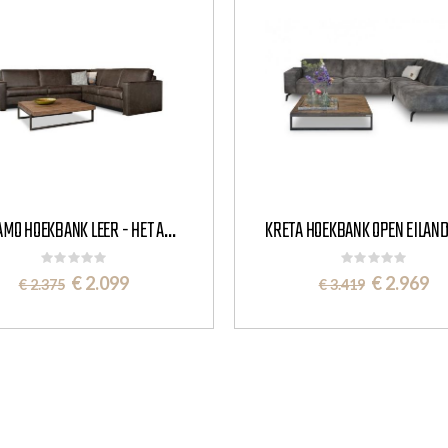
ANDIAMO HOEKBANK LEER - HET ANKER
Rating:
Rating:
0%
0%
Special
Special
€ 2.099
€ 2.969
€ 2.375
€ 3.419
Price
Price