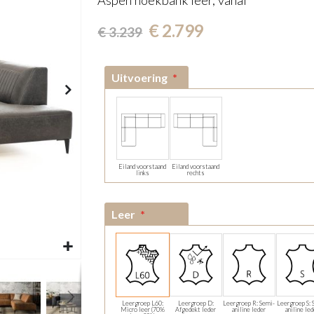
Aspen hoekbank leer, vanaf
€ 2.799
€ 3.239
Uitvoering
Eiland voorstaand
Eiland voorstaand
links
rechts
Leer
Leergroep L60:
Leergroep D:
Leergroep R: Semi-
Leergroep S: 
Micro leer (70%
Afgedekt leder
aniline leder
aniline le