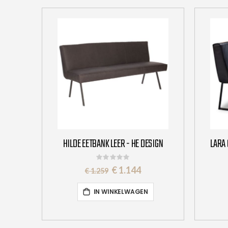
HILDE EETBANK LEER - HE DESIGN
Rating:
0%
Special
€ 1.144
€ 1.259
Price
IN WINKELWAGEN