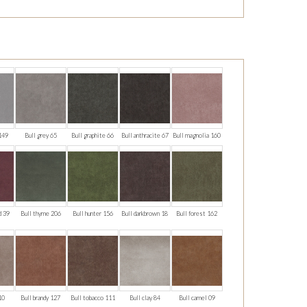
149
Bull grey 65
Bull graphite 66
Bull anthracite 67
Bull magnolia 160
d 39
Bull thyme 206
Bull hunter 156
Bull darkbrown 18
Bull forest 162
 10
Bull brandy 127
Bull tobacco 111
Bull clay 84
Bull camel 09