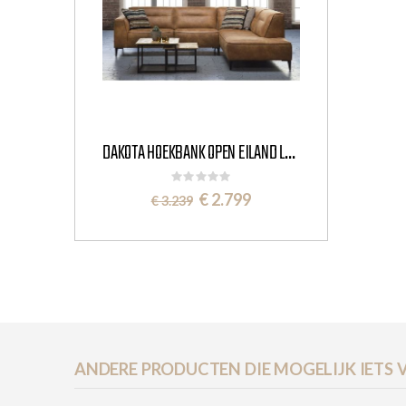
DAKOTA HOEKBANK OPEN EILAND LEER - HET ANKER
Rating:
0%
Special
€ 2.799
€ 3.239
Price
ANDERE PRODUCTEN DIE MOGELIJK IETS V