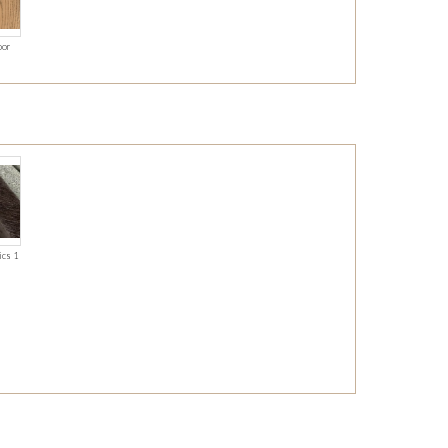
oor
ics 1