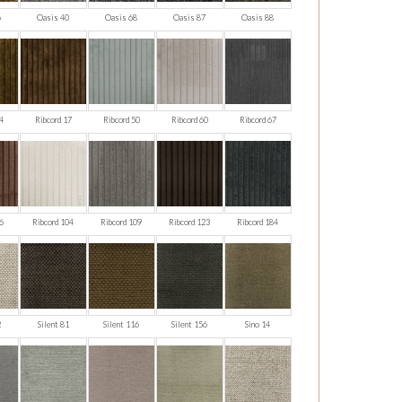
6
Oasis 40
Oasis 68
Oasis 87
Oasis 88
4
Ribcord 17
Ribcord 50
Ribcord 60
Ribcord 67
6
Ribcord 104
Ribcord 109
Ribcord 123
Ribcord 184
2
Silent 81
Silent 116
Silent 156
Sino 14