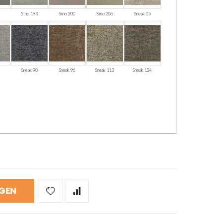
Sino 193
Sino 200
Sino 206
Sneak 05
Sneak 90
Sneak 96
Sneak 113
Sneak 124
GEN