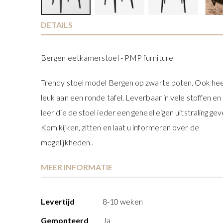
Ga
DETAILS
naar
het
Bergen eetkamerstoel - PMP furniture
begin
van
Trendy stoel model Bergen op zwarte poten. Ook hee
de
afbeeldingen-
leuk aan een ronde tafel. Leverbaar in vele stoffen en 
gallerij
leer die de stoel ieder een geheel eigen uitstraling gev
Kom kijken, zitten en laat u informeren over de
mogelijkheden..
MEER INFORMATIE
Meer
Levertijd
8-10 weken
informatie
Gemonteerd
Ja