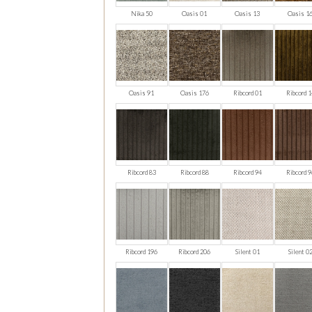
Nika 50
Oasis 01
Oasis 13
Oasis 1
Oasis 91
Oasis 176
Ribcord 01
Ribcord 1
Ribcord 83
Ribcord 88
Ribcord 94
Ribcord 9
Ribcord 196
Ribcord 206
Silent 01
Silent 0