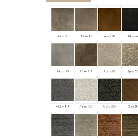
Adore 03
Adore 10
Adore 28
Adore 6
Adore 175
Adore 211
Alpine 01
Apine 0
Alpine 149
Alpine 186
Alpine 206
Caro 28