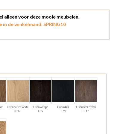
kel alleen voor deze mooie meubelen.
e in de winkelmand: SPRING10
ane
Eiken nature white
Eiken wengé
Eiken dusk
Eiken deer brown
€ 19
€ 19
€ 19
€ 19