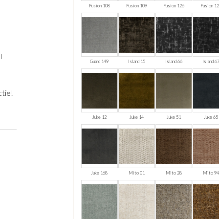
Fusion 108
Fusion 109
Fusion 126
Fusion 1
l
Guard 149
Island 15
Island 66
Island 6
tie!
Juke 12
Juke 14
Juke 51
Juke 65
Juke 168
Mito 01
Mito 28
Mito 94