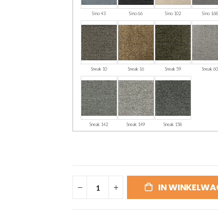
Sino 43
Sino 66
Sino 102
Sino 168
Sneak 10
Sneak 16
Sneak 59
Sneak 60
Sneak 142
Sneak 149
Sneak 158
IN WINKELWA