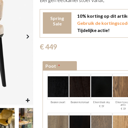
Bergen eetkamerstoel vanaf,
10% korting op dit arti
Spring
Gebruik de kortingscod
Sale
Tijdelijke actie!
€ 449
Poot
Beuken zwart
Beuken koloniaal
Eiken black sky
Eiken tosc
antic
€ 19
€ 19