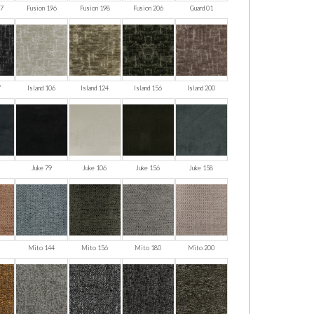
27
Fusion 196
Fusion 198
Fusion 206
Guard 01
7
Island 106
Island 124
Island 156
Island 200
Juke 79
Juke 106
Juke 156
Juke 158
Mito 144
Mito 156
Mito 180
Mito 200