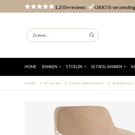
1.250+reviews
GRATIS verzendin
BERGEN EETKAMERSTOEL - PMP FURNI
HOME
BANKEN
STOELEN
EETAFEL BANKEN
K
HOME
STOELEN
STOEL DRAAIPOOT
BERGEN EET
Ga
naar
het
einde
van