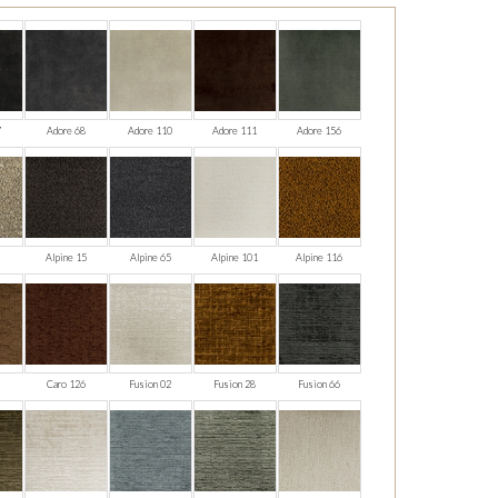
7
Adore 68
Adore 110
Adore 111
Adore 156
5
Alpine 15
Alpine 65
Alpine 101
Alpine 116
Caro 126
Fusion 02
Fusion 28
Fusion 66