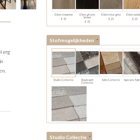
Eiken cinnamon
Eiken grizzly
Eiken mice grey
Eiken outd
brown
€ 19
€ 25
€ 25
€ 19
Stofmogelijkheden
l erg
in
en.
Studio Collectie
Boulevard
Soho Collectie
Specials Fabr
Collectie
Studio Collectie