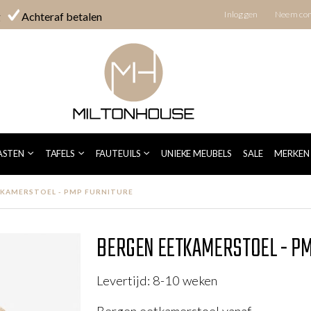
Inloggen
Neem con
g
Achteraf betalen
TURE
ASTEN
TAFELS
FAUTEUILS
UNIEKE MEUBELS
SALE
MERKEN
KAMERSTOEL - PMP FURNITURE
BERGEN EETKAMERSTOEL - P
Levertijd: 8-10 weken