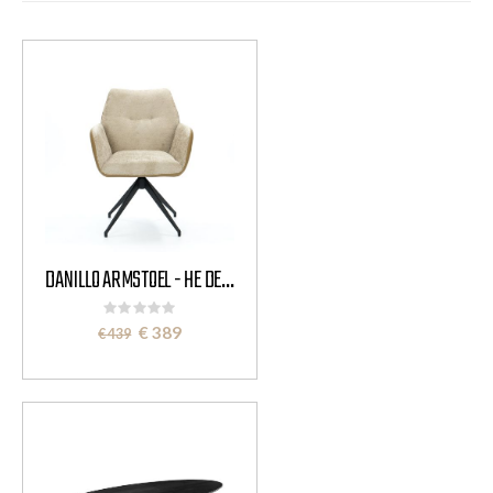
DANILLO ARMSTOEL - HE DESIGN
Rating:
0%
Special
€ 389
€ 439
Price