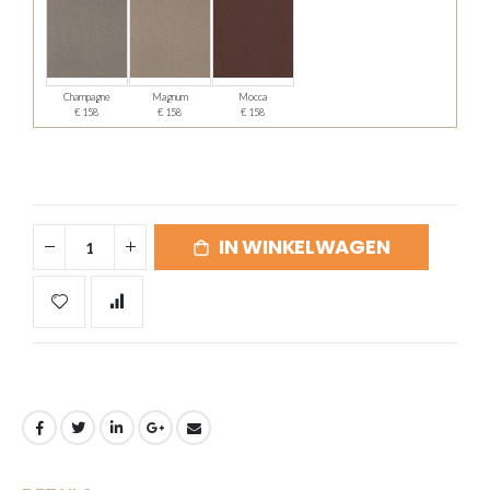
Champagne
Magnum
Mocca
€ 158
€ 158
€ 158
IN WINKELWAGEN