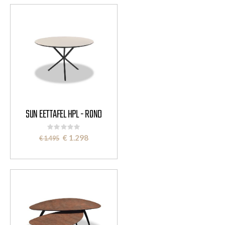
SUN EETTAFEL HPL - ROND
Rating:
0%
Special
€ 1.298
€ 1.495
Price