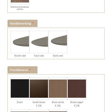
Formica Elemental
corten
Randafwerking
Rechte rand
Facet rand
Bolle rand
Pootkleuren
Zwart
Anodic brown
Brons antiek
Brown copper
€ 158
€ 158
€ 158