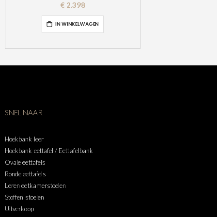
0%
€ 2.398
IN WINKELWAGEN
SNEL NAAR
Hoekbank leer
Hoekbank eettafel / Eettafelbank
Ovale eettafels
Ronde eettafels
Leren eetkamerstoelen
Stoffen stoelen
Uitverkoop