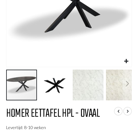
Ga
HOMER EETTAFEL HPL - OVAAL
naar
het
begin
Levertijd: 8-10 weken
van
de