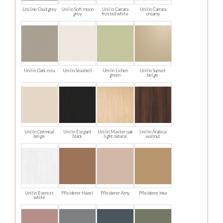
Uniline Oxid grey
Unilin Soft moon
Unilin Carrara
Unilin Carrara
grey
frosted white
creamy
Unilin Dark ecru
Unilin Seashell
Unilin Lichen
Unilin Sunset
green
beige
Unilin Oatmeal
Unilin Elegant
Unilin Master oak
Unilin Arabica
beige
black
light natural
wallnut
Unilin Everest
Pfleiderer Hazel
Pfleiderer Amy
Pfleiderer Inka
white