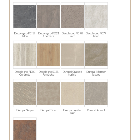
Decolegno FC 19
Decolegno FD21
Decolegno FC 70
Decolegno FC77
Talco
Concreta
Talco
Talco
Decolegno FD01
Decolegno S128
Duropal Cracked
Duropal Marmor
Concreta
Pembroke
marble
lugano
Duropal Shiyan
Duropal Tibet
Duropal Jupiter
Duropal Aperol
sand