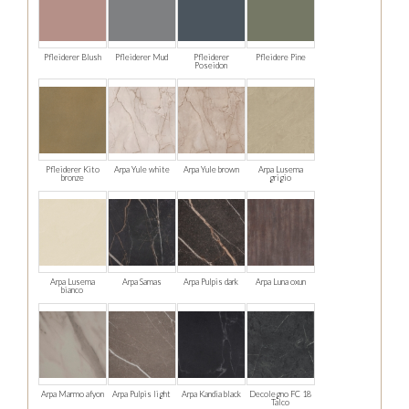
Pfleiderer Blush
Pfleiderer Mud
Pfleiderer
Pfleidere Pine
Poseidon
Pfleiderer Kito
Arpa Yule white
Arpa Yule brown
Arpa Lusema
bronze
grigio
Arpa Lusema
Arpa Samas
Arpa Pulpis dark
Arpa Luna oxun
bianco
Arpa Marmo afyon
Arpa Pulpis light
Arpa Kandia black
Decolegno FC 18
Talco