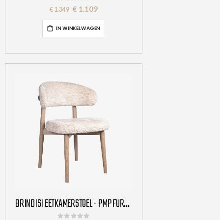
0%
Special
€ 1.109
€ 1.349
Price
IN WINKELWAGEN
BRINDISI EETKAMERSTOEL - PMP FURNITURE
Rating: