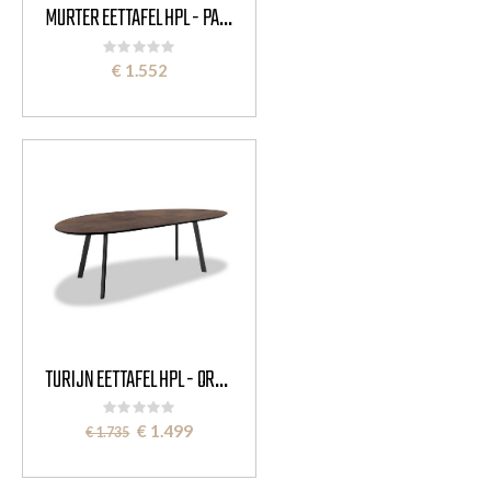
MURTER EETTAFEL HPL - PAPERCLIP OVAAL
Rating:
0%
€ 1.552
TURIJN EETTAFEL HPL - ORGANISCH BLAD
Rating:
0%
Special
€ 1.499
€ 1.735
Price