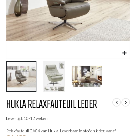
Ga
HUKLA RELAXFAUTEUIL LEDER
naar
het
begin
Levertijd: 10-12 weken
van
de
Relaxfauteuil CA04 van Hukla. Leverbaar in stof en leder. vanaf
afbeeldingen-