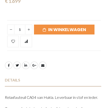
€ 1.699
gallerij
IN WINKELWAGEN
DETAILS
Relaxfauteuil CA04 van Hukla. Leverbaar in stof en leder.