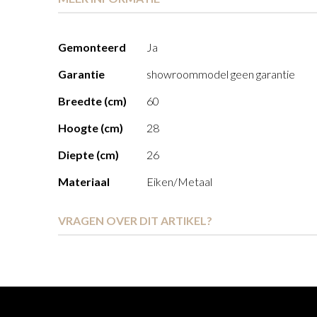
Meer
Gemonteerd
Ja
informatie
Garantie
showroommodel geen garantie
Breedte (cm)
60
Hoogte (cm)
28
Diepte (cm)
26
Materiaal
Eiken/Metaal
VRAGEN OVER DIT ARTIKEL?