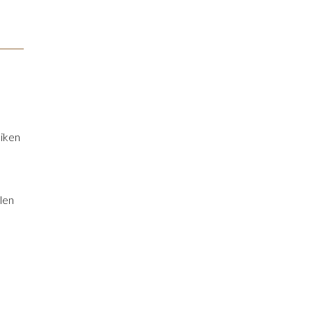
eiken
t
len