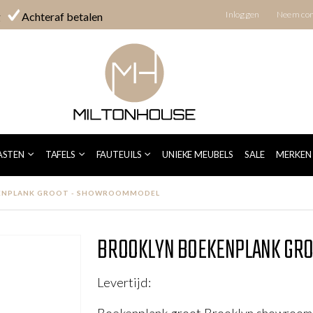
Inloggen
Neem con
g
Achteraf betalen
SHOWROOMMODEL
ASTEN
TAFELS
FAUTEUILS
UNIEKE MEUBELS
SALE
MERKEN
ENPLANK GROOT - SHOWROOMMODEL
BROOKLYN BOEKENPLANK GR
Levertijd: