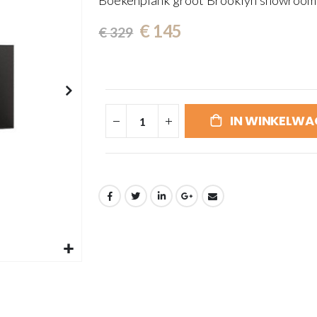
Boekenplank groot Brooklyn showroom
€ 145
€ 329
IN WINKELWA