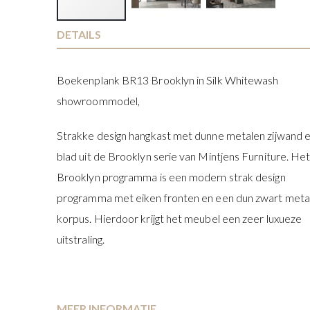
Ga
DETAILS
naar
het
Boekenplank BR13 Brooklyn in Silk Whitewash
begin
van
showroommodel,
de
afbeeldingen-
Strakke design hangkast met dunne metalen zijwand 
gallerij
blad uit de Brooklyn serie van Mintjens Furniture. He
Brooklyn programma is een modern strak design
programma met eiken fronten en een dun zwart meta
korpus. Hierdoor krijgt het meubel een zeer luxueze
uitstraling.
MEER INFORMATIE