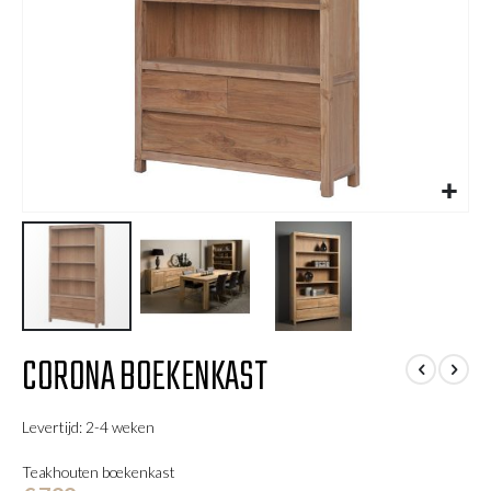
Ga
CORONA BOEKENKAST
naar
het
begin
Levertijd: 2-4 weken
van
de
Teakhouten boekenkast
afbeeldingen-