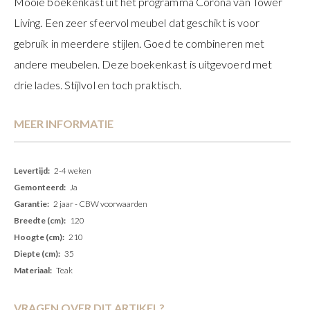
Mooie boekenkast uit het programma Corona van Tower
Living. Een zeer sfeervol meubel dat geschikt is voor
gebruik in meerdere stijlen. Goed te combineren met
andere meubelen. Deze boekenkast is uitgevoerd met
drie lades. Stijlvol en toch praktisch.
MEER INFORMATIE
Meer
2-4 weken
informatie
Ja
2 jaar - CBW voorwaarden
120
210
35
Teak
VRAGEN OVER DIT ARTIKEL?