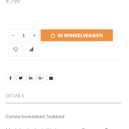
€ 799
gallerij
IN WINKELWAGEN
DETAILS
Corona boekenkast, teakhout