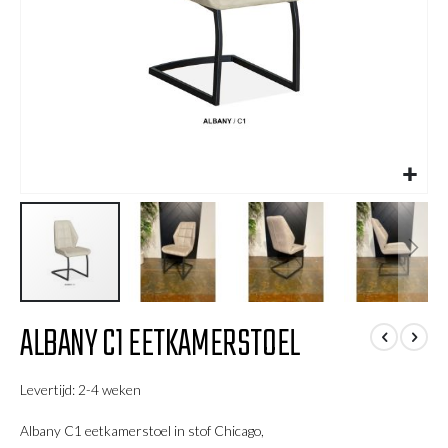
Ga
ALBANY C1 EETKAMERSTOEL
naar
het
begin
Levertijd: 2-4 weken
van
de
Albany C1 eetkamerstoel in stof Chicago,
afbeeldingen-