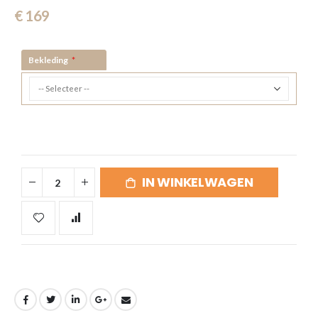
gallerij
€ 169
Bekleding
IN WINKELWAGEN