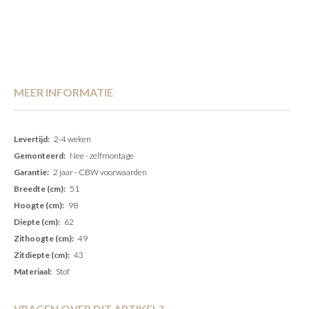
MEER INFORMATIE
Meer
2-4 weken
informatie
Nee - zelfmontage
2 jaar - CBW voorwaarden
51
98
62
49
43
Stof
VRAGEN OVER DIT ARTIKEL?