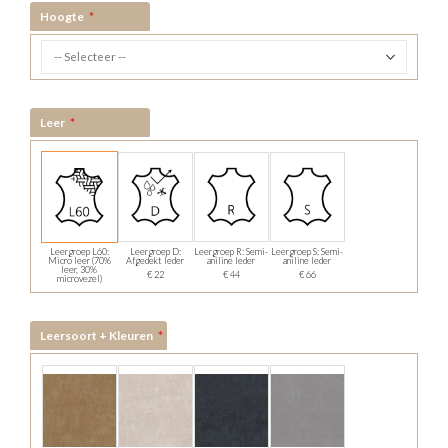
Hoogte
Leer
Leergroep L60:
Leergroep D:
Leergroep R: Semi-
Leergroep S: Semi-
Micro leer (70%
Afgedekt leder
aniline leder
aniline leder
leer, 30%
€ 22
€ 44
€ 66
microvezel)
Leersoort + Kleuren