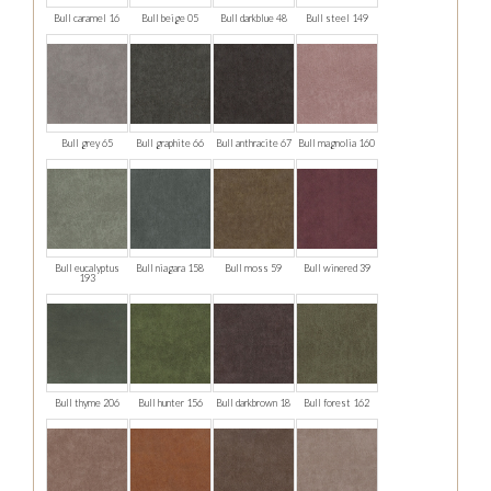
Bull caramel 16
Bull beige 05
Bull darkblue 48
Bull steel 149
Bull grey 65
Bull graphite 66
Bull anthracite 67
Bull magnolia 160
Bull eucalyptus
Bull niagara 158
Bull moss 59
Bull winered 39
193
Bull thyme 206
Bull hunter 156
Bull darkbrown 18
Bull forest 162