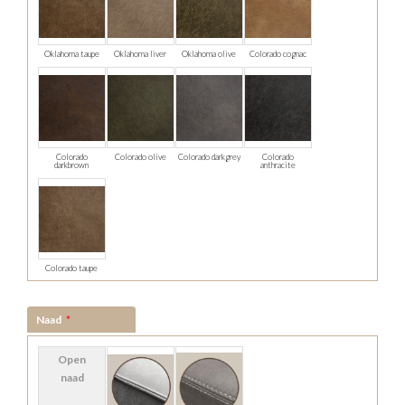
Oklahoma taupe
Oklahoma liver
Oklahoma olive
Colorado cognac
Colorado
Colorado olive
Colorado darkgrey
Colorado
darkbrown
anthracite
Colorado taupe
Naad
Open
naad