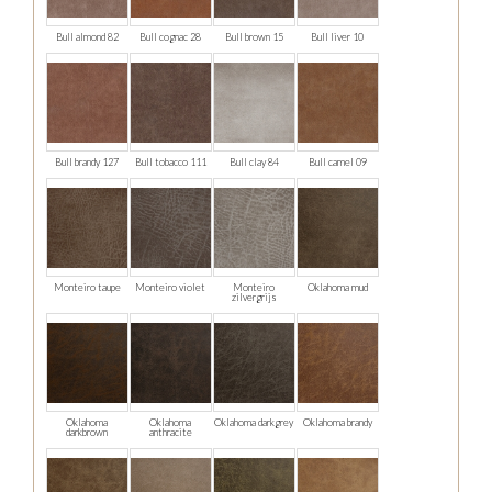
Bull almond 82
Bull cognac 28
Bull brown 15
Bull liver 10
Bull brandy 127
Bull tobacco 111
Bull clay 84
Bull camel 09
Monteiro taupe
Monteiro violet
Monteiro
Oklahoma mud
zilvergrijs
Oklahoma
Oklahoma
Oklahoma darkgrey
Oklahoma brandy
darkbrown
anthracite