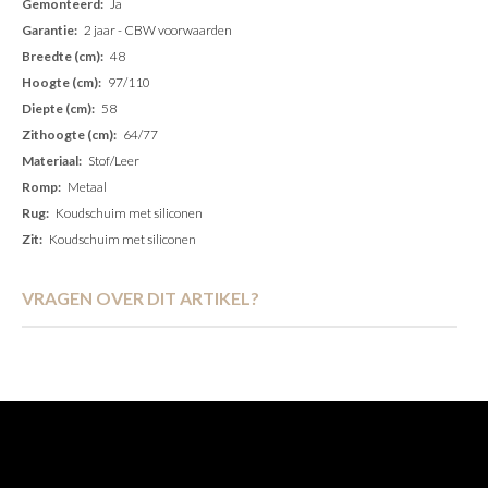
Ja
2 jaar - CBW voorwaarden
48
97/110
58
64/77
Stof/Leer
Metaal
Koudschuim met siliconen
Koudschuim met siliconen
VRAGEN OVER DIT ARTIKEL?