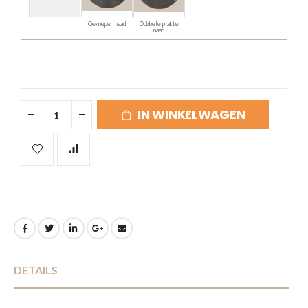
Geknepen naad
Dubbele platte
naad
IN WINKELWAGEN
DETAILS