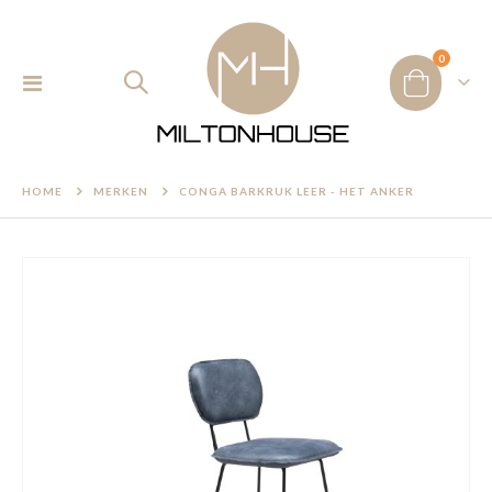
product
0
Toggle
Cart
IN WINKELWAGEN
Nav
HOME
MERKEN
CONGA BARKRUK LEER - HET ANKER
Ga
naar
het
einde
van
de
afbeeldingen-
gallerij