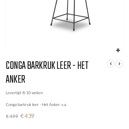
Ga
CONGA BARKRUK LEER - HET
naar
het
ANKER
begin
van
de
Levertijd: 8-10 weken
afbeeldingen-
gallerij
Conga barkruk leer - Het Anker. v.a.
€ 439
€ 499