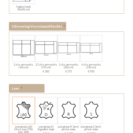
Haakse hoek
(96x96 cm)
Uitvoering Voorstaand Rechts
2 zits arm rechts
2,5 zits arm rechts
3 zits arm rechts
4 zits arm rechts
(146 cm)
(176 cm)
(206 cm)
(236 cm)
€ 300
€ 575
€ 950
Leer
Leergroep L60:
Leergroep D:
Leergroep R: Semi-
Leergroep S: Semi-
Micro leer (70%
Afgedekt leder
aniline leder
aniline leder
leer, 30%