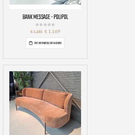
BANK MESSAGE - POLIPOL
Rating:
0%
Special
€ 1.169
€ 1.285
Price
IN WINKELWAGEN