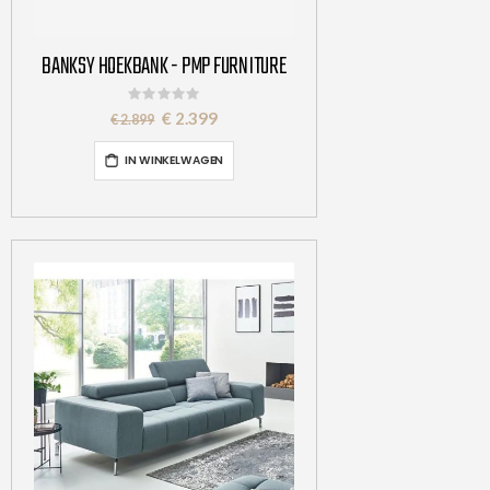
BANKSY HOEKBANK - PMP FURNITURE
Rating:
0%
Special
€ 2.399
€ 2.899
Price
IN WINKELWAGEN