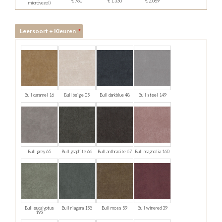
€ 760
€ 1.330
€ 2.089
microvezel)
Leersoort + Kleuren
Bull caramel 16
Bull beige 05
Bull darkblue 48
Bull steel 149
Bull grey 65
Bull graphite 66
Bull anthracite 67
Bull magnolia 160
Bull eucalyptus
Bull niagara 158
Bull moss 59
Bull winered 39
193