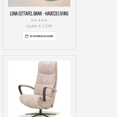
LUNA EETTAFEL BANK - HAVECO LIVING
Rating:
0%
Special
€ 1.599
€ 1.859
Price
IN WINKELWAGEN