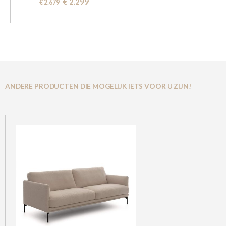
Special
€ 2.299
€ 2.679
Price
ANDERE PRODUCTEN DIE MOGELIJK IETS VOOR U ZIJN!