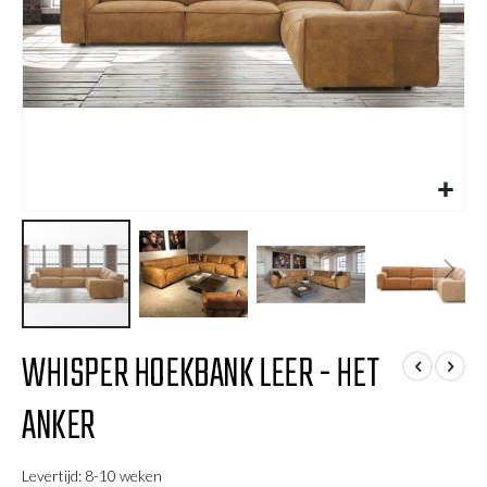
Ga
WHISPER HOEKBANK LEER - HET
naar
het
ANKER
begin
van
de
Levertijd: 8-10 weken
afbeeldingen-