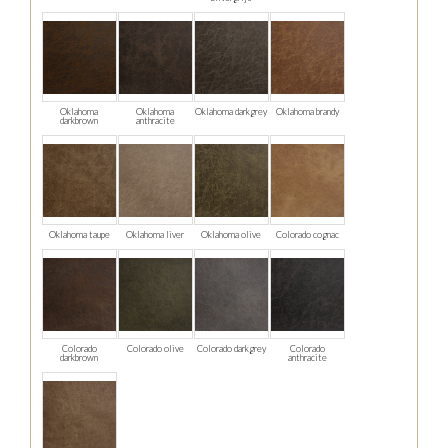
Oklahoma
Oklahoma
Oklahoma darkgrey
Oklahoma brandy
darkbrown
anthracite
Oklahoma taupe
Oklahoma liver
Oklahoma olive
Colorado cognac
Colorado
Colorado olive
Colorado darkgrey
Colorado
darkbrown
anthracite