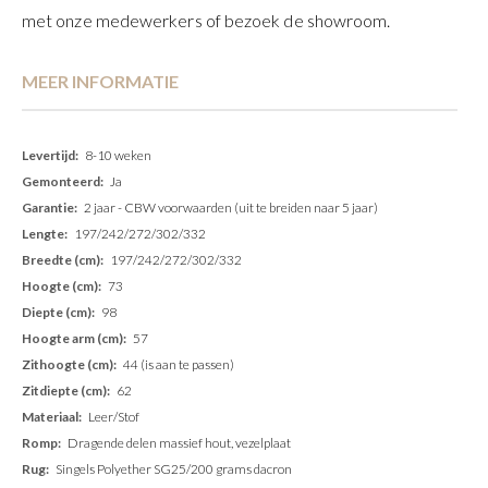
met onze medewerkers of bezoek de showroom.
MEER INFORMATIE
Meer
8-10 weken
informatie
Ja
2 jaar - CBW voorwaarden (uit te breiden naar 5 jaar)
197/242/272/302/332
197/242/272/302/332
73
98
57
44 (is aan te passen)
62
Leer/Stof
Dragende delen massief hout, vezelplaat
Singels Polyether SG25/200 grams dacron