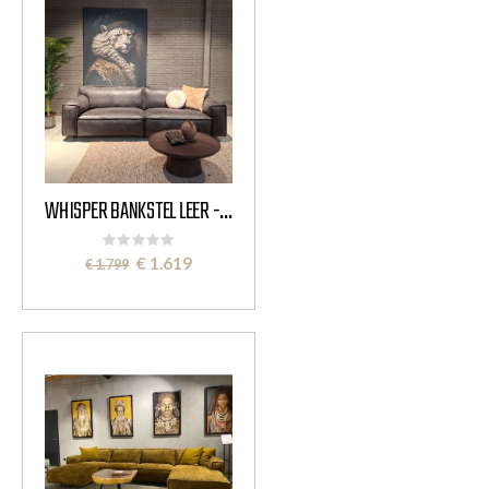
WHISPER BANKSTEL LEER - HET ANKER
Rating:
0%
Special
€ 1.619
€ 1.799
Price