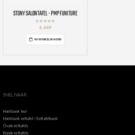
STONY SALONTAFEL - PMP FUNITURE
Rating:
0%
€ 449
IN WINKELWAGEN
SNEL NAAR
Hoekbank leer
Hoekbank eettafel / Eettafelbank
Ovale eettafels
Ronde eettafels