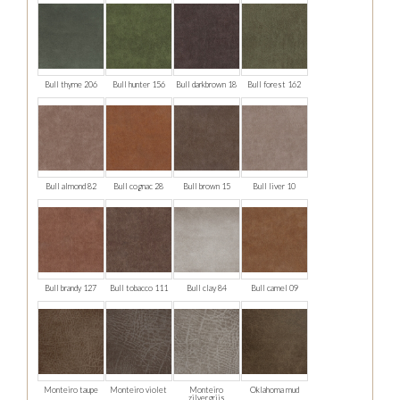
Bull thyme 206
Bull hunter 156
Bull darkbrown 18
Bull forest 162
Bull almond 82
Bull cognac 28
Bull brown 15
Bull liver 10
Bull brandy 127
Bull tobacco 111
Bull clay 84
Bull camel 09
Monteiro taupe
Monteiro violet
Monteiro
Oklahoma mud
zilvergrijs