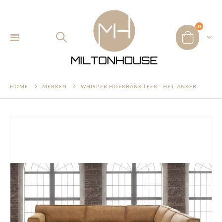
product
0
Toggle
Cart
IN WINKELWAGEN
Nav
HOME
MERKEN
WHISPER HOEKBANK LEER - HET ANKER
Ga
naar
het
einde
van
de
afbeeldingen-
gallerij