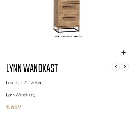
Ga
LYNN WANDKAST
naar
het
begin
Levertijd: 2-4 weken
van
de
Lynn Wandkast,
afbeeldingen-
gallerij
€ 659