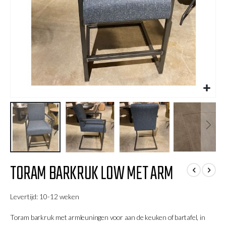
Ga
TORAM BARKRUK LOW MET ARM
naar
het
begin
Levertijd: 10-12 weken
van
de
Toram barkruk met armleuningen voor aan de keuken of bartafel, in
afbeeldingen-