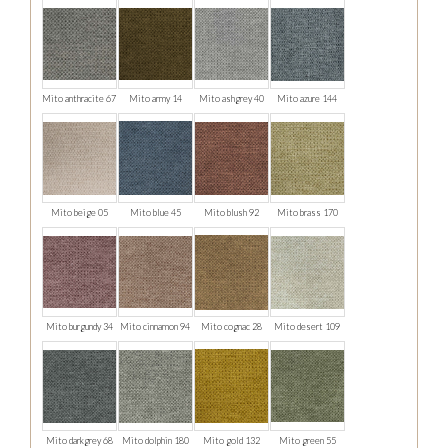
Mito anthracite 67
Mito army 14
Mito ashgrey 40
Mito azure 144
Mito beige 05
Mito blue 45
Mito blush 92
Mito brass 170
Mito burgundy 34
Mito cinnamon 94
Mito cognac 28
Mito desert 109
Mito darkgrey 68
Mito dolphin 180
Mito gold 132
Mito green 55