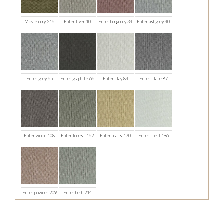
Movie cury 216
Enter liver 10
Enter burgundy 34
Enter ashgrey 40
Enter grey 65
Enter graphite 66
Enter clay 84
Enter slate 87
Enter wood 108
Enter forest 162
Enter brass 170
Enter shell 196
Enter powder 209
Enter herb 214