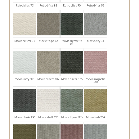
Retro bliss 73
Retro bliss 83
Retro bliss 90
Retro bliss 93
Movie natural 01
Movie taupe 12
Movie anthracite
Movie clay 84
67
Movie ivory 101
Movie desert 109
Movie hunter 156
Movie magnolia
160
Movie plumb 168
Movie shell 196
Movie thyme 206
Movie herb 214