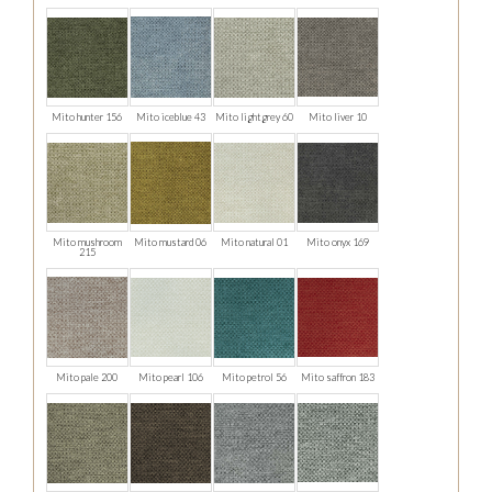
Mito hunter 156
Mito iceblue 43
Mito lightgrey 60
Mito liver 10
Mito mushroom
Mito mustard 06
Mito natural 01
Mito onyx 169
215
Mito pale 200
Mito pearl 106
Mito petrol 56
Mito saffron 183