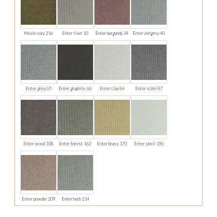
Movie cury 216
Enter liver 10
Enter burgundy 34
Enter ashgrey 40
Enter grey 65
Enter graphite 66
Enter clay 84
Enter slate 87
Enter wood 108
Enter forest 162
Enter brass 170
Enter shell 196
Enter powder 209
Enter herb 214