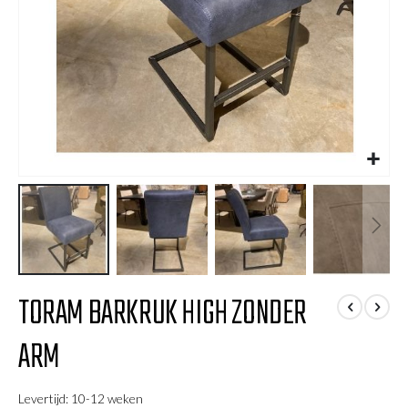
Ga
TORAM BARKRUK HIGH ZONDER
naar
het
ARM
begin
van
de
Levertijd: 10-12 weken
afbeeldingen-