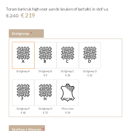
gallerij
Toram barkruk high voor aan de keuken of bartafel, in stof v.a.
€ 219
€ 240
Stofgroep
Stofgroep A
Stofgroep B
Stofgroep C
Stofgroep D
€ 9
€ 18
€ 26
Stofgroep F
Stofgroep H
Micro leer
€ 48
€ 70
€ 59
Stoffen + Kleuren