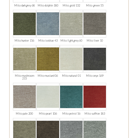
Mito darkgrey 68
Mito dolphin 180
Mito gold 132
Mito green 55
Mito hunter 156
Mito iceblue 43
Mito lightgrey 60
Mito liver 10
Mito mushroom
Mito mustard 06
Mito natural 01
Mito onyx 169
215
Mito pale 200
Mito pearl 106
Mito petrol 56
Mito saffron 183