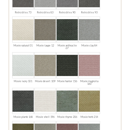
Retro bliss 73
Retro bliss 83
Retro bliss 90
Retro bliss 93
Movie natural 01
Movie taupe 12
Movie anthracite
Movie clay 84
67
Movie ivory 101
Movie desert 109
Movie hunter 156
Movie magnolia
160
Movie plumb 168
Movie shell 196
Movie thyme 206
Movie herb 214