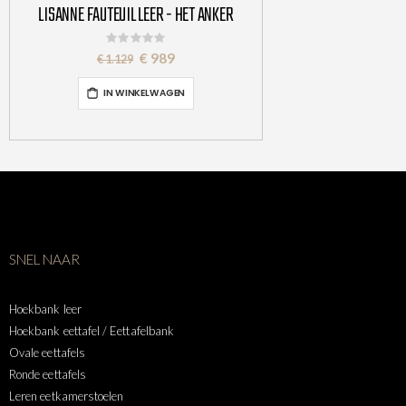
LISANNE FAUTEUIL LEER - HET ANKER
Rating:
0%
Special
€ 989
€ 1.129
Price
IN WINKELWAGEN
SNEL NAAR
Hoekbank leer
Hoekbank eettafel / Eettafelbank
Ovale eettafels
Ronde eettafels
Leren eetkamerstoelen