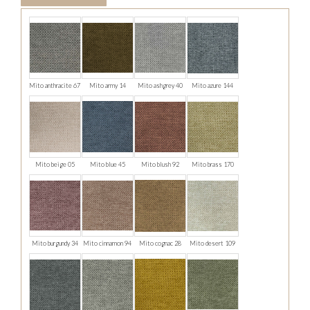
Mito anthracite 67
Mito army 14
Mito ashgrey 40
Mito azure 144
Mito beige 05
Mito blue 45
Mito blush 92
Mito brass 170
Mito burgundy 34
Mito cinnamon 94
Mito cognac 28
Mito desert 109