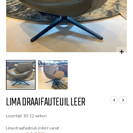
Ga
LIMA DRAAIFAUTEUIL LEER
naar
het
begin
Levertijd: 10-12 weken
van
de
Lima draaifauteuil, in leer vanaf
afbeeldingen-