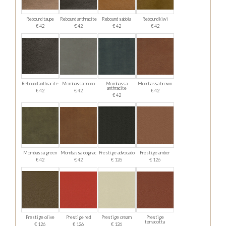
Rebound taupe
Rebound anthracite
Rebound sabbia
Rebound kiwi
€ 42
€ 42
€ 42
€ 42
Rebound anthracite
Mombassa moro
Mombassa
Mombassa brown
anthracite
€ 42
€ 42
€ 42
€ 42
Mombassa green
Mombassa cognac
Prestige advocado
Prestige amber
€ 42
€ 42
€ 126
€ 126
Prestige olive
Prestige red
Prestige cream
Prestige
terracotta
€ 126
€ 126
€ 126