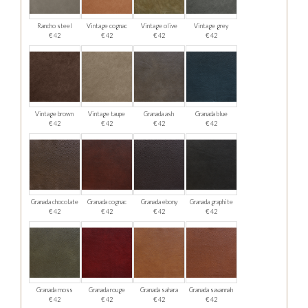
Rancho steel
Vintage cognac
Vintage olive
Vintage grey
€ 42
€ 42
€ 42
€ 42
Vintage brown
Vintage taupe
Granada ash
Granada blue
€ 42
€ 42
€ 42
€ 42
Granada chocolate
Granada cognac
Granada ebony
Granada graphite
€ 42
€ 42
€ 42
€ 42
Granada moss
Granada rouge
Granada sahara
Granada savannah
€ 42
€ 42
€ 42
€ 42