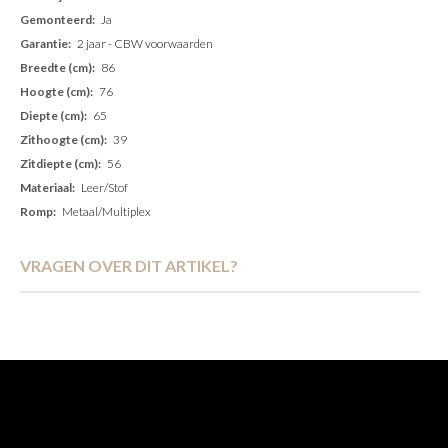
informatie
Ja
2 jaar - CBW voorwaarden
86
76
65
39
56
Leer/Stof
Metaal/Multiplex
VRAGEN OVER DIT ARTIKEL?