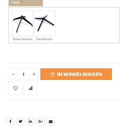
Voet
Antares draaivoet
Elara draaivoet
IN WINKELWAGEN