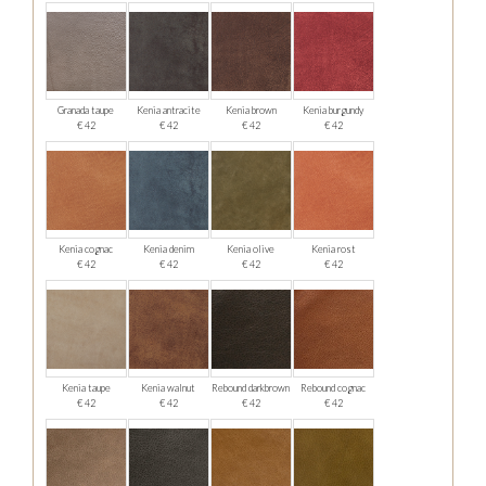
Granada taupe
Kenia antracite
Kenia brown
Kenia burgundy
€ 42
€ 42
€ 42
€ 42
Kenia cognac
Kenia denim
Kenia olive
Kenia rost
€ 42
€ 42
€ 42
€ 42
Kenia taupe
Kenia walnut
Rebound darkbrown
Rebound cognac
€ 42
€ 42
€ 42
€ 42