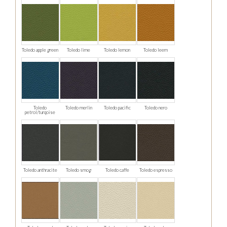
Toledo apple green
Toledo lime
Toledo lemon
Toledo leem
Toledo
Toledo merlin
Toledo pacific
Toledo nero
petrol/turqoise
Toledo anthracite
Toledo smog
Toledo caffe
Toledo espresso