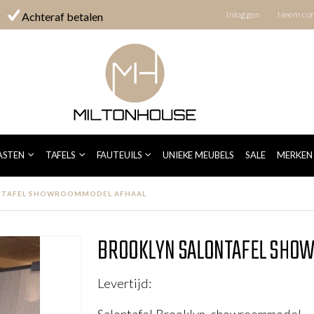
Inloggen
Neem con
g
Achteraf betalen
ODEL AFHAAL
ASTEN
TAFELS
FAUTEUILS
UNIEKE MEUBELS
SALE
MERKEN
NTAFEL SHOWROOMMODEL AFHAAL
BROOKLYN SALONTAFEL SHO
Levertijd: