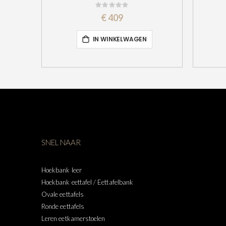
Rating:
0%
€ 409
IN WINKELWAGEN
SNEL NAAR
Hoekbank leer
Hoekbank eettafel / Eettafelbank
Ovale eettafels
Ronde eettafels
Leren eetkamerstoelen