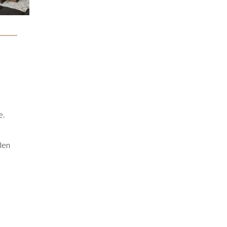
e.
len