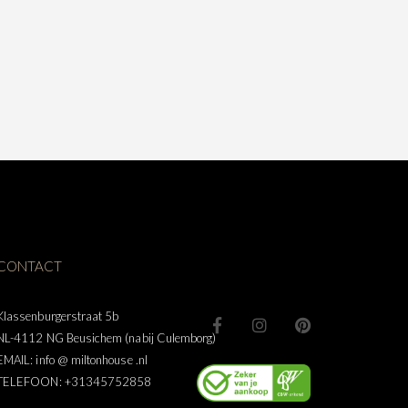
CONTACT
Klassenburgerstraat 5b
NL-4112 NG Beusichem (nabij Culemborg)
EMAIL: info @ miltonhouse .nl
TELEFOON: +31345752858