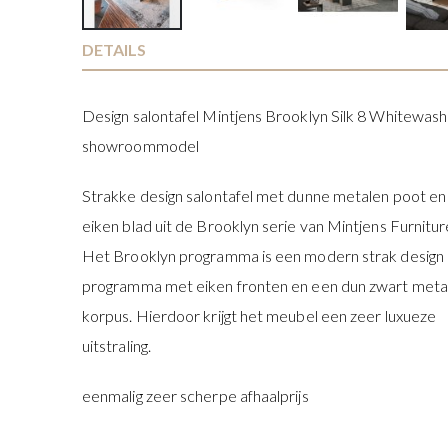
Ga
DETAILS
naar
het
Design salontafel Mintjens Brooklyn Silk 8 Whitewash
begin
van
showroommodel
de
afbeeldingen-
Strakke design salontafel met dunne metalen poot en
gallerij
eiken blad uit de Brooklyn serie van Mintjens Furnitur
Het Brooklyn programma is een modern strak design
programma met eiken fronten en een dun zwart meta
korpus. Hierdoor krijgt het meubel een zeer luxueze
uitstraling.
eenmalig zeer scherpe afhaalprijs