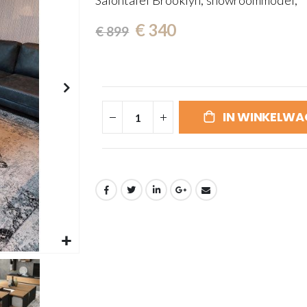
Salontafel Brooklyn, showroommodel,
€ 340
€ 899
IN WINKELWA