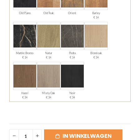
Old Piano
Old Teak
Orient
Barley
€ 14
Marble Bromo
Natur
Pedra
Blond oak
€ 14
€ 14
€ 14
€ 34
Hazel
Misty Oak
Noir
€ 34
€ 34
€ 34
IN WINKELWAGEN