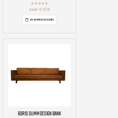
Rating:
0%
Special
€ 474
€ 569
Price
IN WINKELWAGEN
BORIS SLIMM DESIGN BANK