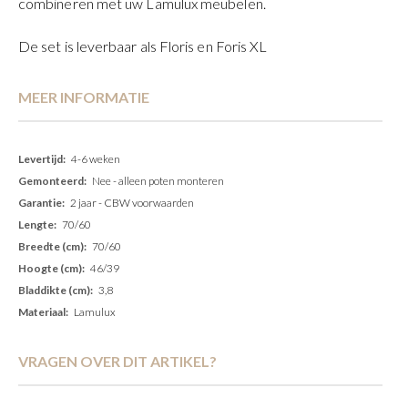
combineren met uw Lamulux meubelen.
De set is leverbaar als Floris en Foris XL
MEER INFORMATIE
Meer
4-6 weken
informatie
Nee - alleen poten monteren
2 jaar - CBW voorwaarden
70/60
70/60
46/39
3,8
Lamulux
VRAGEN OVER DIT ARTIKEL?