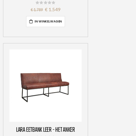
Rating:
0%
Special
€ 1.549
€ 1.789
Price
IN WINKELWAGEN
LARA EETBANK LEER - HET ANKER