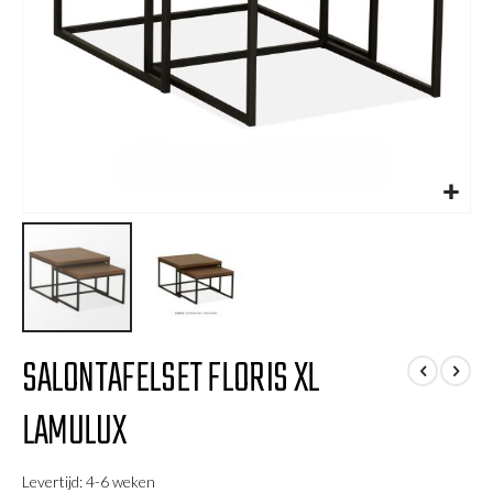
Ga
SALONTAFELSET FLORIS XL
naar
het
LAMULUX
begin
van
de
Levertijd: 4-6 weken
afbeeldingen-