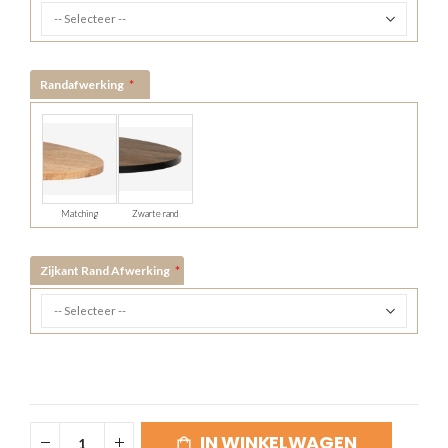
Randafwerking
Matching
Zwarte rand
Zijkant Rand Afwerking
IN WINKELWAGEN