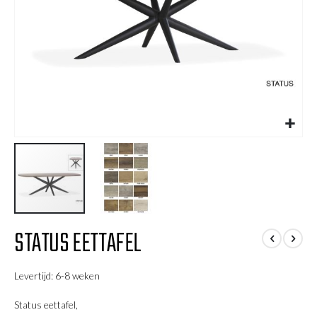
Ga
STATUS EETTAFEL
naar
het
begin
Levertijd: 6-8 weken
van
de
Status eettafel,
afbeeldingen-