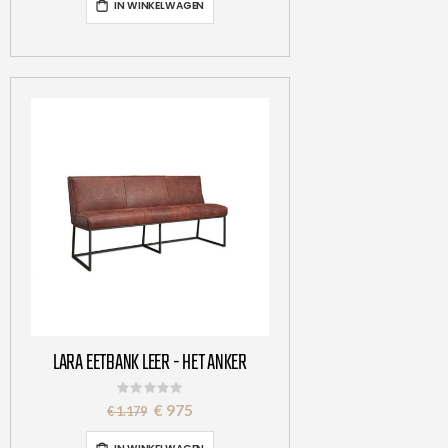
IN WINKELWAGEN
LARA EETBANK LEER - HET ANKER
Rating:
0%
Special
€ 975
€ 1.179
Price