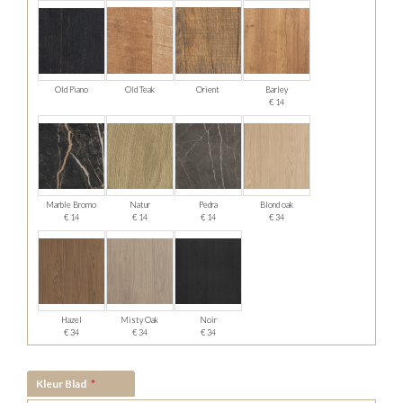
Old Piano
Old Teak
Orient
Barley
€ 14
Marble Bromo
Natur
Pedra
Blond oak
€ 14
€ 14
€ 14
€ 34
Hazel
Misty Oak
Noir
€ 34
€ 34
€ 34
Kleur Blad