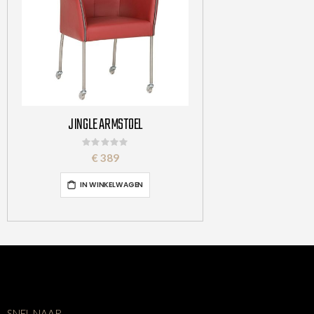
JINGLE ARMSTOEL
Rating:
0%
€ 389
IN WINKELWAGEN
SNEL NAAR