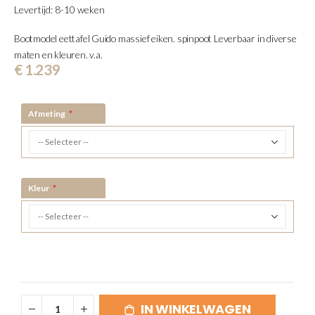
Levertijd: 8-10 weken
afbeeldingen-
gallerij
Bootmodel eettafel Guido massief eiken. spinpoot Leverbaar in diverse
maten en kleuren. v.a.
€ 1.239
Afmeting
Kleur
IN WINKELWAGEN