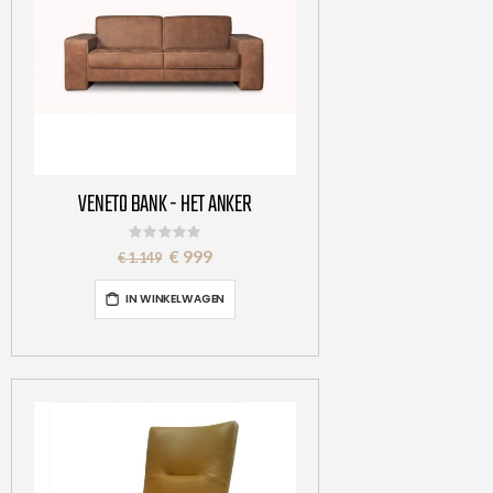
VENETO BANK - HET ANKER
Rating:
0%
Special
€ 999
€ 1.149
Price
IN WINKELWAGEN